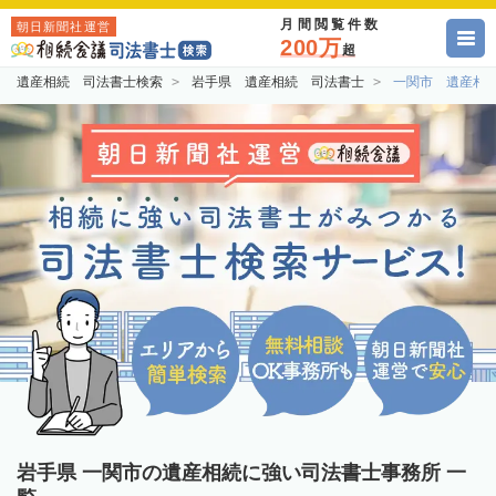
月間閲覧件数
朝日新聞社運営
200万
超
遺産相続 司法書士検索
岩手県 遺産相続 司法書士
一関市 遺産相
岩手県 一関市の遺産相続に強い司法書士事務所 一