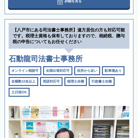
詳細を見る
【八戸市にある司法書士事務所】遠方居住の方も対応可能
です。税理士資格も保有しておりますので、相続税、贈与
税の申告についてもお任せください
石動龍司法書士事務所
オンライン相談可
全国出張対応可
役所から近い
駐車場あり
在籍数10名以上
英語対応可
税理士在籍
行政書士在籍
土日祝OK