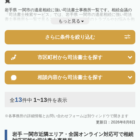
覧
岩手県 一関市の遺産相続に強い司法書士事務所一覧です。相続会議の
「司法書士検索サービス」では、岩手県 一関市の遺産相続に強い司法
書士事務所を一覧で見ることが出来ます。相続のトラブルやお悩みを抱
もっと見る
えている方は一度近隣の司法書士に相談してみましょう。
さらに条件を絞り込む
市区町村から
司法書士を探す
相談内容から
司法書士を探す
13
1~13
全
件中
件を表示
各事務所の詳細情報とお問い合わせフォームは別ウィンドウで開きます
更新日：2026年8月8日
岩手 一関市近隣エリア・全国オンライン対応可で相続