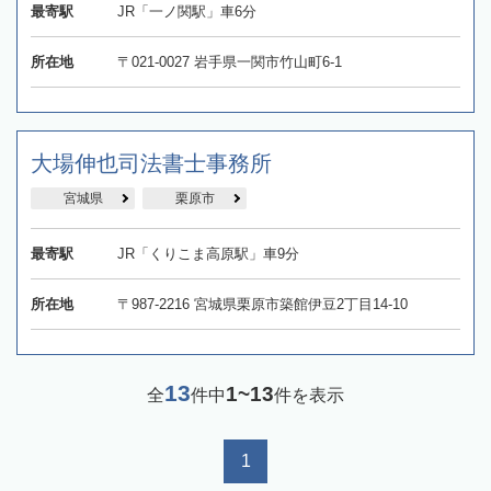
最寄駅
JR「一ノ関駅」車6分
所在地
〒021-0027 岩手県一関市竹山町6-1
大場伸也司法書士事務所
宮城県
栗原市
最寄駅
JR「くりこま高原駅」車9分
所在地
〒987-2216 ​宮城県栗原市築館伊豆2丁目14-10
13
1~13
全
件中
件を表示
1