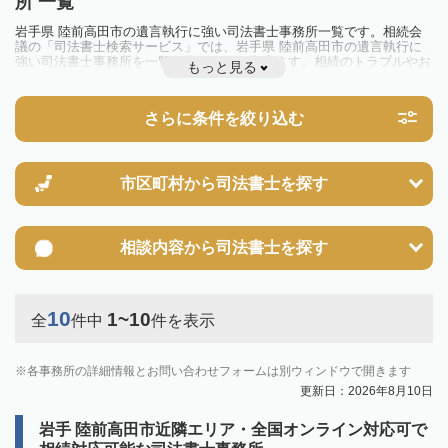
所 一覧
岩手県 陸前高田市の遺言執行に強い司法書士事務所一覧です。相続会
議の「司法書士検索サービス」では、岩手県 陸前高田市の遺言執行に
強い司法書士事務所を一覧で見ることが出来ます。相続のトラブルやお
もっと見る
悩みを抱えている方は一度近隣の司法書士に相談してみましょう。
さらに条件を絞り込む
市区町村から
司法書士を探す
相談内容から
司法書士を探す
10
1~10
全
件中
件を表示
各事務所の詳細情報とお問い合わせフォームは別ウィンドウで開きます
更新日：2026年8月10日
岩手 陸前高田市近隣エリア・全国オンライン対応可で