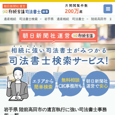
月間閲覧件数
朝日新聞社運営
200万
超
遺産相続 司法書士検索
岩手県 遺産相続 司法書士
陸前高田市 遺
岩手県 陸前高田市の遺言執行に強い司法書士事務