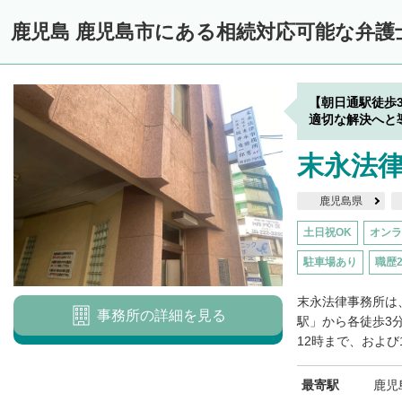
鹿児島 鹿児島市にある相続対応可能な弁護
【朝日通駅徒歩
適切な解決へと
末永法
鹿児島県
土日祝OK
オンラ
駐車場あり
職歴
末永法律事務所は
事務所の詳細を見る
駅」から各徒歩3
12時まで、および1
最寄駅
鹿児