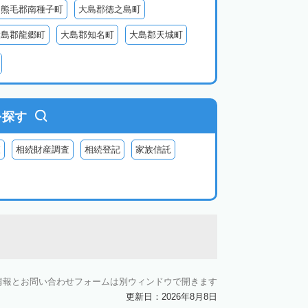
熊毛郡南種子町
大島郡徳之島町
大島郡龍郷町
大島郡知名町
大島郡天城町
鹿児島郡三島村
を探す
査
相続財産調査
相続登記
家族信託
情報とお問い合わせフォームは別ウィンドウで開きます
更新日：2026年8月8日