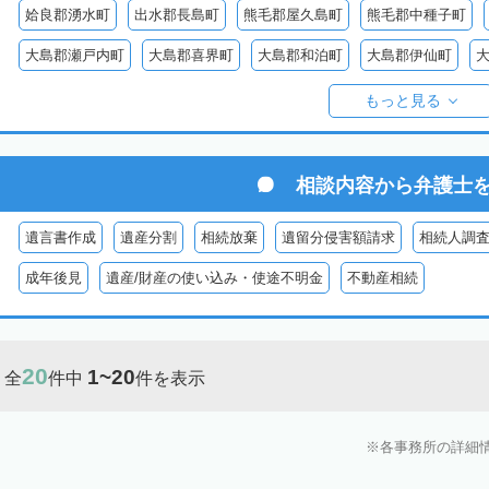
姶良郡湧水町
出水郡長島町
熊毛郡屋久島町
熊毛郡中種子町
大島郡瀬戸内町
大島郡喜界町
大島郡和泊町
大島郡伊仙町
大島郡与論町
大島郡宇検村
大島郡大和村
鹿児島郡十島村
もっと見る
相談内容から
弁護士
遺言書作成
遺産分割
相続放棄
遺留分侵害額請求
相続人調
成年後見
遺産/財産の使い込み・使途不明金
不動産相続
20
1~20
全
件中
件を表示
各事務所の詳細