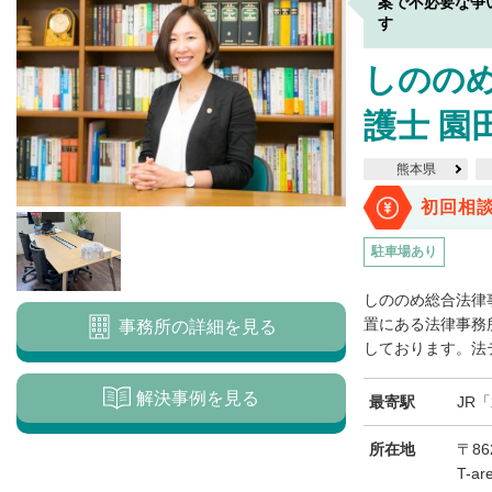
案で不必要な争
す
しのの
護士 園
熊本県
初回相
駐車場あり
しののめ総合法律
置にある法律事務所
事務所の詳細を見る
しております。法テ
解決事例を見る
最寄駅
JR
所在地
〒8
T-a