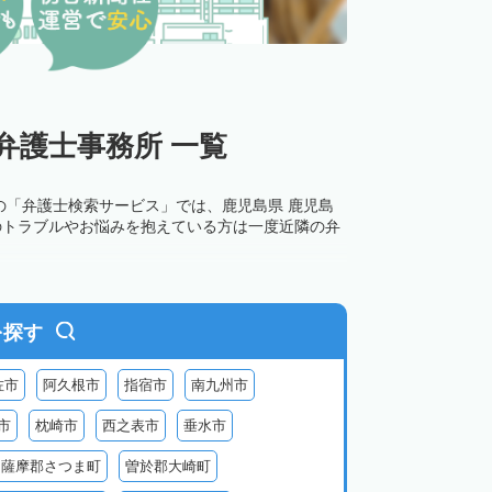
弁護士事務所 一覧
の「弁護士検索サービス」では、鹿児島県 鹿児島
のトラブルやお悩みを抱えている方は一度近隣の弁
を探す
佐市
阿久根市
指宿市
南九州市
市
枕崎市
西之表市
垂水市
薩摩郡さつま町
曽於郡大崎町