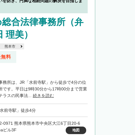
いを防ぎ、円満な相続問題の解決を目指しま
め総合法律事務所（弁
田 理美）
熊本市
談無料
事務所は、JR「水前寺駅」から徒歩で4分の位
です。平日は9時30分から17時00分まで営業
ラスの民事法...
続きを読む
「水前寺駅」徒歩4分
62-0971 熊本県熊本市中央区大江6丁目20‐6
reaビル3F
地図