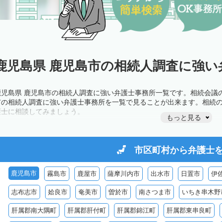
鹿児島県 鹿児島市の相続人調査に強い
鹿児島県 鹿児島市の相続人調査に強い弁護士事務所一覧です。相続会議
市の相続人調査に強い弁護士事務所を一覧で見ることが出来ます。相続
護士に相談してみましょう。
もっと見る
市区町村から
弁護士
鹿児島市
霧島市
鹿屋市
薩摩川内市
出水市
日置市
伊
志布志市
姶良市
奄美市
曽於市
南さつま市
いちき串木野
肝属郡南大隅町
肝属郡肝付町
肝属郡錦江町
肝属郡東串良町