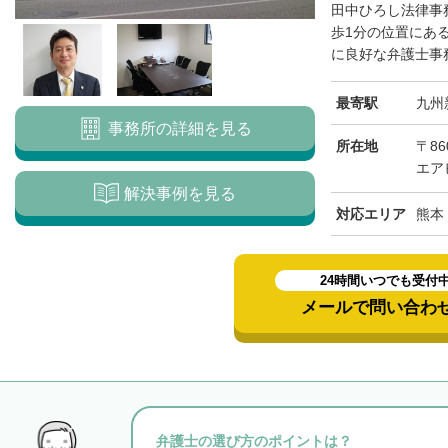
田中ひろし法律事
歩1分の位置にあ
に良好な弁護士事務
最寄駅
九州
事務所の詳細を見る
所在地
〒86
エア
解決事例を見る
対応エリア
熊本
24時間いつでも受付
メールで問い合わ
弁護士の選び方のポイントは？