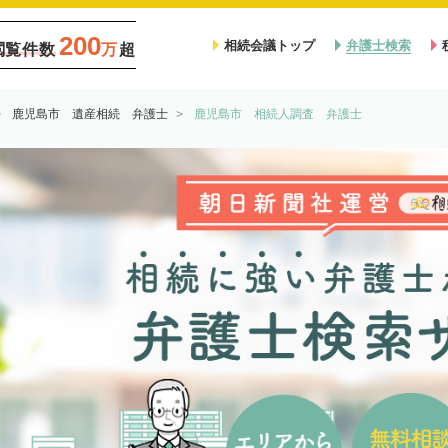
200
相続会議トップ
弁護士検索
閲覧件数
万
超
鹿児島市 遺産相続 弁護士
鹿児島市 相続人調査 弁護士