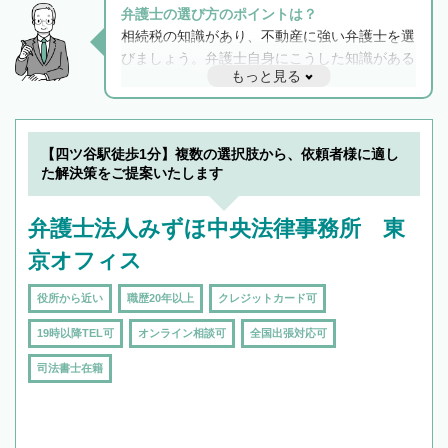
弁護士の選び方のポイントは？
相続税の知識があり、不動産に強い弁護士を選
びましょう。弁護士自身にこうした知識がある
もっと見る
と他士業との連携もスムーズに進み、トラブル
解決のみならず相続をトータルで任せることが
できます。また、相続は感情がからむ分野なの
でフィーリングも重要です。実際に電話や面談
【四ツ谷駅徒歩1分】複数の選択肢から、依頼者様に適し
で複数の弁護士と会話をしてウマが合う方に依
た解決策をご提案いたします
頼をするのがおすすめです。
弁護士法人みずほ中央法律事務所 東
京オフィス
役所から近い
職歴20年以上
クレジットカード可
19時以降TEL可
オンライン相談可
全国出張対応可
司法書士在籍