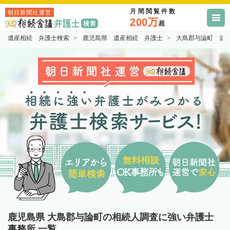
月間閲覧件数
朝日新聞社運営
200万
超
遺産相続 弁護士検索
鹿児島県 遺産相続 弁護士
大島郡与論町 遺
鹿児島県 大島郡与論町の相続人調査に強い弁護士
事務所 一覧