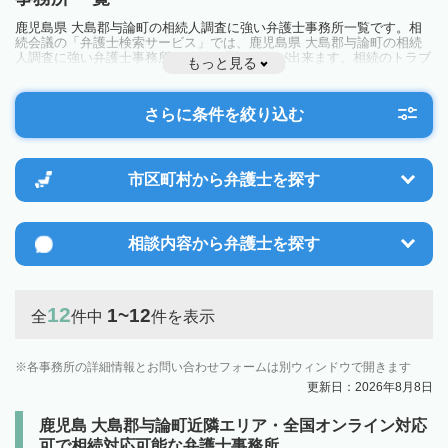
鹿児島県 大島郡与論町の相続人調査に強い弁護士事務所一覧です。相
続会議の「弁護士検索サービス」では、鹿児島県 大島郡与論町の相続
人調査に強い弁護士事務所を一覧で見ることが出来ます。相続のトラブ
もっと見る
ルやお悩みを抱えている方は一度近隣の弁護士に相談してみましょう。
さらに条件を絞り込む
市区町村から
弁護士を探す
相談内容から
弁護士を探す
12
1~12
全
件中
件を表示
各事務所の詳細情報とお問い合わせフォームは別ウィンドウで開きます
更新日：2026年8月8日
鹿児島 大島郡与論町近隣エリア・全国オンライン対応
可で相続対応可能な弁護士事務所