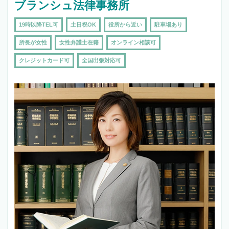
ブランシュ法律事務所
19時以降TEL可
土日祝OK
役所から近い
駐車場あり
所長が女性
女性弁護士在籍
オンライン相談可
クレジットカード可
全国出張対応可