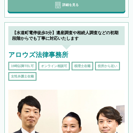
詳細を見る
【水道町電停徒歩3分】遺産調査や相続人調査などの初期
段階からでも丁寧に対応いたします
アロウズ法律事務所
19時以降TEL可
オンライン相談可
税理士在籍
役所から近い
女性弁護士在籍