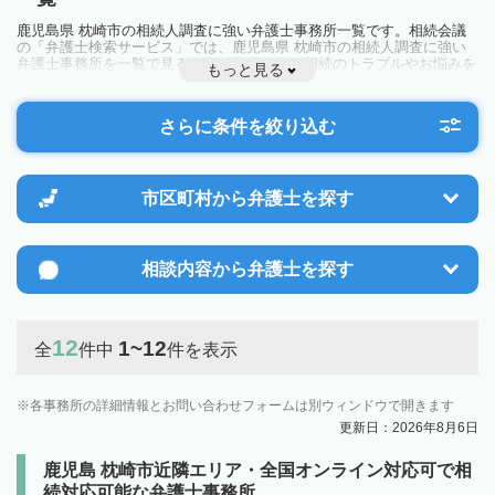
鹿児島県 枕崎市の相続人調査に強い弁護士事務所一覧です。相続会議
の「弁護士検索サービス」では、鹿児島県 枕崎市の相続人調査に強い
弁護士事務所を一覧で見ることが出来ます。相続のトラブルやお悩みを
もっと見る
抱えている方は一度近隣の弁護士に相談してみましょう。
さらに条件を絞り込む
市区町村から
弁護士を探す
相談内容から
弁護士を探す
12
1~12
全
件中
件を表示
各事務所の詳細情報とお問い合わせフォームは別ウィンドウで開きます
更新日：2026年8月6日
鹿児島 枕崎市近隣エリア・全国オンライン対応可で相
続対応可能な弁護士事務所