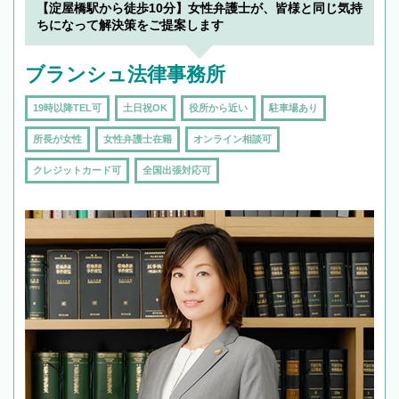
【淀屋橋駅から徒歩10分】女性弁護士が、皆様と同じ気持
ちになって解決策をご提案します
ブランシュ法律事務所
19時以降TEL可
土日祝OK
役所から近い
駐車場あり
所長が女性
女性弁護士在籍
オンライン相談可
クレジットカード可
全国出張対応可