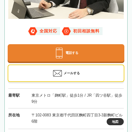
全国対応
初回相談無料
電話する
メールする
最寄駅
東京メトロ「麹町駅」徒歩1分 / JR「四ツ谷駅」徒歩
9分
所在地
〒102-0083 東京都千代田区麴町四丁目3-3新麴町ビル
6階
地図