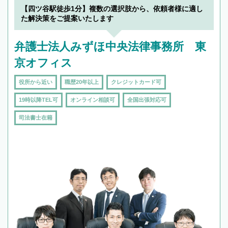
でフィーリングも重要です。実際に電話や面談
【四ツ谷駅徒歩1分】複数の選択肢から、依頼者様に適し
で複数の弁護士と会話をしてウマが合う方に依
た解決策をご提案いたします
頼をするのがおすすめです。
弁護士法人みずほ中央法律事務所 東
京オフィス
役所から近い
職歴20年以上
クレジットカード可
19時以降TEL可
オンライン相談可
全国出張対応可
司法書士在籍