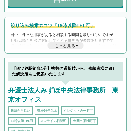
絞り込み検索のコツ「19時以降TEL可」
日中、様々な用事があると相談する時間を取りづらいですが、
19時以降も相談に対応してくれる事務所が多数ありますので、
もっと見る
遅い時間の相談が増えそうな場合はそのような事務所に絞り込
んで検索してみましょう。
19時以降TEL可の条件
を加えて再検索
【四ツ谷駅徒歩1分】複数の選択肢から、依頼者様に適し
た解決策をご提案いたします
弁護士法人みずほ中央法律事務所 東
京オフィス
役所から近い
職歴20年以上
クレジットカード可
19時以降TEL可
オンライン相談可
全国出張対応可
司法書士在籍