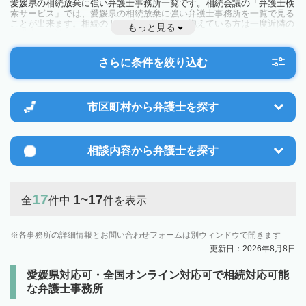
愛媛県の相続放棄に強い弁護士事務所一覧です。相続会議の「弁護士検
索サービス」では、愛媛県の相続放棄に強い弁護士事務所を一覧で見る
ことが出来ます。相続のトラブルやお悩みを抱えている方は一度近隣の
もっと見る
弁護士に相談してみましょう。
さらに条件を絞り込む
市区町村から
弁護士を探す
相談内容から
弁護士を探す
17
1~17
全
件中
件を表示
各事務所の詳細情報とお問い合わせフォームは別ウィンドウで開きます
更新日：2026年8月8日
愛媛県対応可・全国オンライン対応可で相続対応可能
な弁護士事務所