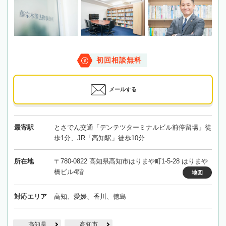
初回相談無料
メールする
最寄駅
とさでん交通「デンテツターミナルビル前停留場」徒
歩1分、JR「高知駅」徒歩10分
所在地
〒780-0822 高知県高知市はりまや町1-5-28 はりまや
橋ビル4階
地図
対応エリア
高知、愛媛、香川、徳島
高知県
高知市