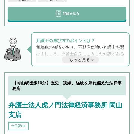
詳細を見る
弁護士の選び方のポイントは？
相続税の知識があり、不動産に強い弁護士を選
びましょう。弁護士自身にこうした知識がある
もっと見る
と他士業との連携もスムーズに進み、トラブル
解決のみならず相続をトータルで任せることが
できます。また、相続は感情がからむ分野なの
でフィーリングも重要です。実際に電話や面談
【岡山駅徒歩10分】歴史、実績、経験を兼ね備えた法律事
で複数の弁護士と会話をしてウマが合う方に依
務所
頼をするのがおすすめです。
弁護士法人虎ノ門法律経済事務所 岡山
支店
土日祝OK