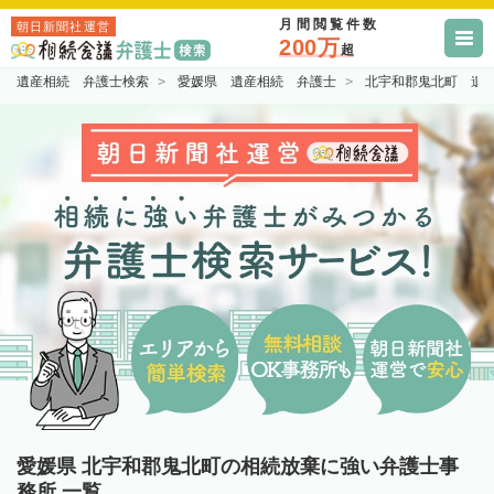
月間閲覧件数
朝日新聞社運営
200万
超
遺産相続 弁護士検索
愛媛県 遺産相続 弁護士
北宇和郡鬼北町 遺
愛媛県 北宇和郡鬼北町の相続放棄に強い弁護士事
務所 一覧