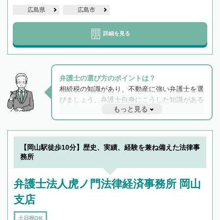
広島県
広島市
詳細を見る
弁護士の選び方のポイントは？
相続税の知識があり、不動産に強い弁護士を選
びましょう。弁護士自身にこうした知識がある
もっと見る
と他士業との連携もスムーズに進み、トラブル
解決のみならず相続をトータルで任せることが
できます。また、相続は感情がからむ分野なの
でフィーリングも重要です。実際に電話や面談
【岡山駅徒歩10分】歴史、実績、経験を兼ね備えた法律事
で複数の弁護士と会話をしてウマが合う方に依
務所
頼をするのがおすすめです。
弁護士法人虎ノ門法律経済事務所 岡山
支店
土日祝OK