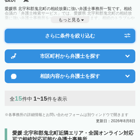
愛媛県 北宇和郡鬼北町の相続放棄に強い弁護士事務所一覧です。相続
会議の「弁護士検索サービス」では、愛媛県 北宇和郡鬼北町の相続放
棄に強い弁護士事務所を一覧で見ることが出来ます。相続のトラブルや
もっと見る
お悩みを抱えている方は一度近隣の弁護士に相談してみましょう。
さらに条件を絞り込む
市区町村から
弁護士を探す
相談内容から
弁護士を探す
15
1~15
全
件中
件を表示
各事務所の詳細情報とお問い合わせフォームは別ウィンドウで開きます
更新日：2026年8月8日
愛媛 北宇和郡鬼北町近隣エリア・全国オンライン対応
可で相続対応可能な弁護士事務所