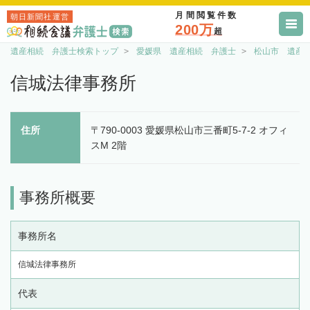
月間閲覧件数
朝日新聞社運営
200万
超
遺産相続 弁護士検索トップ
愛媛県 遺産相続 弁護士
松山市 遺産
信城法律事務所
住所
〒790-0003 愛媛県松山市三番町5-7-2 オフィ
スM 2階
事務所概要
事務所名
信城法律事務所
代表