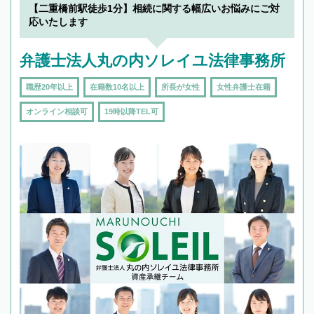
【二重橋前駅徒歩1分】相続に関する幅広いお悩みにご対
応いたします
弁護士法人丸の内ソレイユ法律事務所
職歴20年以上
在籍数10名以上
所長が女性
女性弁護士在籍
オンライン相談可
19時以降TEL可