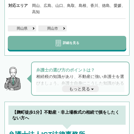
対応エリア
岡山、広島、山口、鳥取、島根、香川、徳島、愛媛、
高知
岡山県
岡山市
詳細を見る
弁護士の選び方のポイントは？
相続税の知識があり、不動産に強い弁護士を選
びましょう。弁護士自身にこうした知識がある
もっと見る
と他士業との連携もスムーズに進み、トラブル
解決のみならず相続をトータルで任せることが
できます。また、相続は感情がからむ分野なの
でフィーリングも重要です。実際に電話や面談
【麹町徒歩1分】不動産・非上場株式の相続で損をしたく
で複数の弁護士と会話をしてウマが合う方に依
ない方へ
頼をするのがおすすめです。