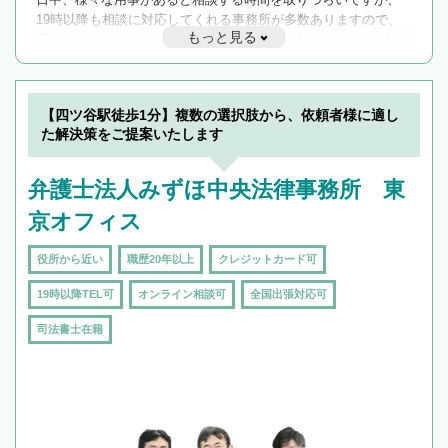
19時以降も相談に対応してくれる事務所が多数ありますので、
もっと見る
遅い時間の相談が増えそうな場合はそのような事務所に絞り込
んで検索してみましょう。
19時以降TEL可の条件
を加えて再検索
【四ツ谷駅徒歩1分】複数の選択肢から、依頼者様に適し
た解決策をご提案いたします
弁護士法人みずほ中央法律事務所 東
京オフィス
役所から近い
職歴20年以上
クレジットカード可
19時以降TEL可
オンライン相談可
全国出張対応可
司法書士在籍