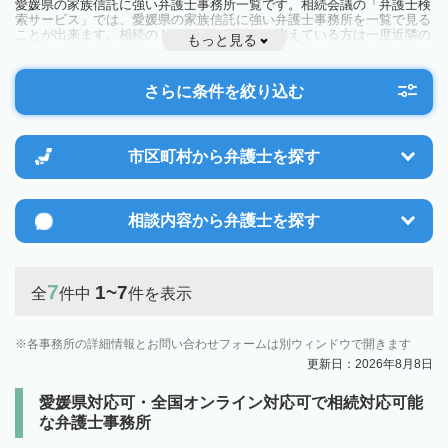
愛媛県の家族信託に強い弁護士事務所一覧です。相続会議の「弁護士検
索サービス」では、愛媛県の家族信託に強い弁護士事務所を一覧で見る
ことが出来ます。相続のトラブルやお悩みを抱えている方は一度近隣の
もっと見る
弁護士に相談してみましょう。
さらに条件を絞り込む
市区町村から
弁護士を探す
相談内容から
弁護士を探す
7
1~7
全
件中
件を表示
各事務所の詳細情報とお問い合わせフォームは別ウィンドウで開きます
更新日：2026年8月8日
愛媛県対応可・全国オンライン対応可で相続対応可能
な弁護士事務所