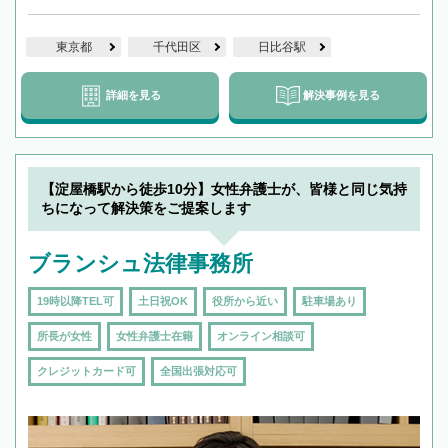
東京都
千代田区
日比谷駅
詳細を見る
解決事例を見る
【淀屋橋駅から徒歩10分】女性弁護士が、皆様と同じ気持
ちになって解決策をご提案します
ブランシュ法律事務所
19時以降TEL可
土日祝OK
役所から近い
駐車場あり
所長が女性
女性弁護士在籍
オンライン相談可
クレジットカード可
全国出張対応可