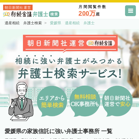
月間閲覧件数
朝日新聞社運営
200万
超
遺産相続 弁護士検索
愛媛県 遺産相続 弁護士
愛媛県の家族信託に強い弁護士事務所 一覧