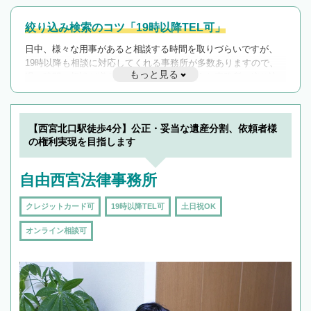
絞り込み検索のコツ「19時以降TEL可」
日中、様々な用事があると相談する時間を取りづらいですが、
19時以降も相談に対応してくれる事務所が多数ありますので、
もっと見る
遅い時間の相談が増えそうな場合はそのような事務所に絞り込
んで検索してみましょう。
19時以降TEL可の条件
を加えて再検索
【西宮北口駅徒歩4分】公正・妥当な遺産分割、依頼者様
の権利実現を目指します
自由西宮法律事務所
クレジットカード可
19時以降TEL可
土日祝OK
オンライン相談可