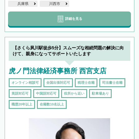
兵庫県
川西市
詳細を見る
【さくら夙川駅徒歩5分】スムーズな相続問題の解決に向
けて、親身になってサポートいたします
虎ノ門法律経済事務所 西宮支店
オンライン相談可
全国出張対応可
税理士在籍
司法書士在籍
英語対応可
中国語対応可
役所から近い
駐車場あり
職歴20年以上
在籍数10名以上