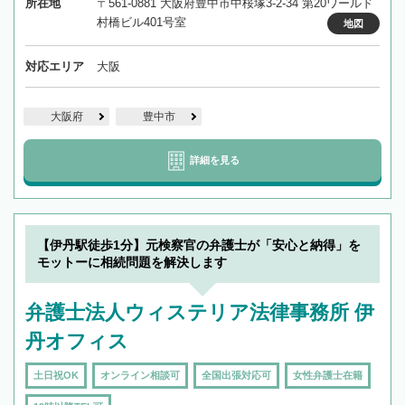
所在地
〒561-0881 大阪府豊中市中桜塚3-2-34 第20ワールド
村橋ビル401号室
地図
対応エリア
大阪
大阪府
豊中市
詳細を見る
【伊丹駅徒歩1分】元検察官の弁護士が「安心と納得」を
モットーに相続問題を解決します
弁護士法人ウィステリア法律事務所 伊
丹オフィス
土日祝OK
オンライン相談可
全国出張対応可
女性弁護士在籍