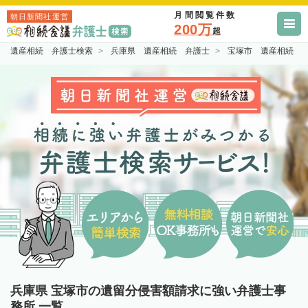
月間閲覧件数
朝日新聞社運営
200万
超
遺産相続 弁護士検索
兵庫県 遺産相続 弁護士
宝塚市 遺産相続 
兵庫県 宝塚市の遺留分侵害額請求に強い弁護士事
務所 一覧