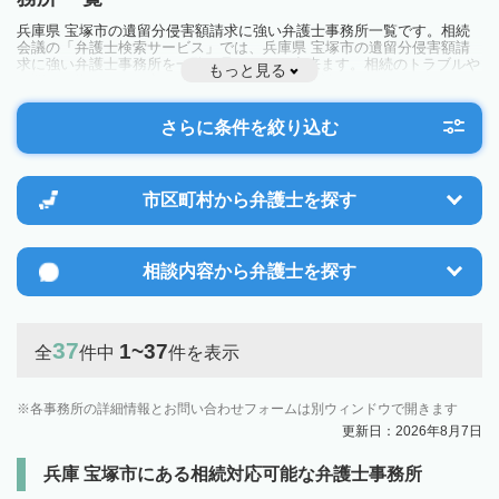
兵庫県 宝塚市の遺留分侵害額請求に強い弁護士事務所一覧です。相続
会議の「弁護士検索サービス」では、兵庫県 宝塚市の遺留分侵害額請
求に強い弁護士事務所を一覧で見ることが出来ます。相続のトラブルや
もっと見る
お悩みを抱えている方は一度近隣の弁護士に相談してみましょう。
さらに条件を絞り込む
市区町村から
弁護士を探す
相談内容から
弁護士を探す
37
1~37
全
件中
件を表示
各事務所の詳細情報とお問い合わせフォームは別ウィンドウで開きます
更新日：2026年8月7日
兵庫 宝塚市にある相続対応可能な弁護士事務所