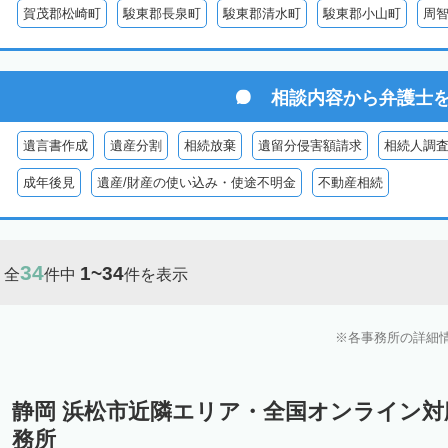
賀茂郡松崎町
駿東郡長泉町
駿東郡清水町
駿東郡小山町
周
相談内容から
弁護士
遺言書作成
遺産分割
相続放棄
遺留分侵害額請求
相続人調
成年後見
遺産/財産の使い込み・使途不明金
不動産相続
34
1~34
全
件中
件を表示
各事務所の詳細
静岡 浜松市近隣エリア・全国オンライン
務所