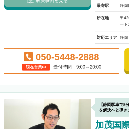
解決事例を見る
最寄駅
静岡
所在地
〒42
ート3
対応エリア
静岡
050-5448-2888
受付時間 9:00～20:00
現在営業中
【静岡駅車で8
を解決へと導き
加茂国