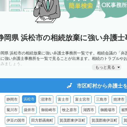
静岡県 浜松市の相続放棄に強い弁護士
静岡県 浜松市の相続放棄に強い弁護士事務所一覧です。相続会議の「弁
棄に強い弁護士事務所を一覧で見ることが出来ます。相続のトラブルや
てみましょう。
もっと見る
市区町村から
弁護士
浜松市
静岡市
沼津市
富士市
富士宮市
三島市
焼津市
菊川市
袋井市
御前崎市
牧之原市
湖西市
御殿場市
裾
伊豆の国市
田方郡函南町
賀茂郡東伊豆町
賀茂郡南伊豆町