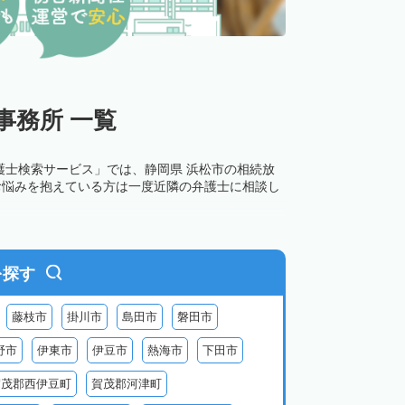
事務所 一覧
護士検索サービス」では、静岡県 浜松市の相続放
お悩みを抱えている方は一度近隣の弁護士に相談し
を探す
藤枝市
掛川市
島田市
磐田市
野市
伊東市
伊豆市
熱海市
下田市
賀茂郡西伊豆町
賀茂郡河津町