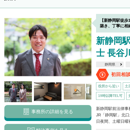
【新静岡駅徒歩
築き、丁寧に相
新静岡
士 長谷
静岡県
初回相
役所から近い
土
19時以降TEL可
新静岡駅前法律事
事務所の詳細を見る
JR「静岡駅」北
日夜間、土曜日曜祝