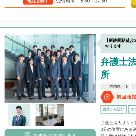
受付時間 8:30～17:30
現在営業中
【新静岡駅徒歩
おります
弁護士法
所
静岡県
初回相
役所から近い
オ
弁護士法人サリュ
3分の位置にある
事務所の詳細を見る