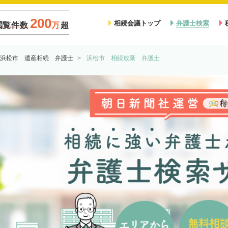
200
相続会議トップ
弁護士検索
閲覧件数
万
超
浜松市 遺産相続 弁護士
浜松市 相続放棄 弁護士