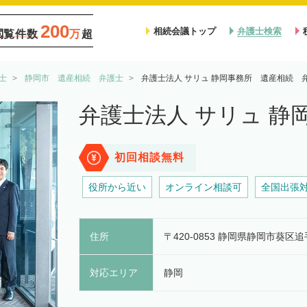
200
相続会議トップ
弁護士検索
閲覧件数
万
超
士
静岡市 遺産相続 弁護士
弁護士法人 サリュ 静岡事務所 遺産相続 
弁護士法人 サリュ 静
初回相談無料
役所から近い
オンライン相談可
全国出張
住所
〒420-0853 静岡県静岡市葵区
対応エリア
静岡