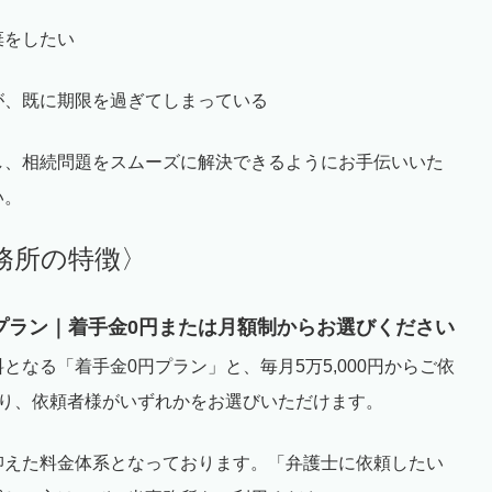
棄をしたい
が、既に期限を過ぎてしまっている
し、相続問題をスムーズに解決できるようにお手伝いいた
い。
務所の特徴〉
プラン｜着手金
0
円または月額制からお選びください
料となる「着手金
0
円プラン」と、毎月
5
万
5,000
円からご依
り、依頼者様がいずれかをお選びいただけます。
抑えた料金体系となっております。「弁護士に依頼したい