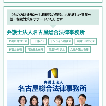
【丸の内駅徒歩2分】相続税の節税にも配慮した遺産分
割・相続対策をサポートいたします
弁護士法人名古屋総合法律事務所
19時以降TEL可
土日祝OK
オンライン相談可
全国出張対応可
税理士在籍
司法書士在籍
職歴20年以上
女性弁護士在籍