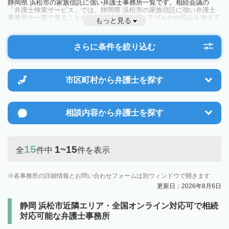
静岡県 浜松市の家族信託に強い弁護士事務所一覧です。相続会議の
「弁護士検索サービス」では、静岡県 浜松市の家族信託に強い弁護士
事務所を一覧で見ることが出来ます。相続のトラブルやお悩みを抱えて
もっと見る
いる方は一度近隣の弁護士に相談してみましょう。
さらに条件を絞り込む
市区町村から
弁護士を探す
相談内容から
弁護士を探す
15
1~15
全
件中
件を表示
各事務所の詳細情報とお問い合わせフォームは別ウィンドウで開きます
更新日：2026年8月6日
静岡 浜松市近隣エリア・全国オンライン対応可で相続
対応可能な弁護士事務所