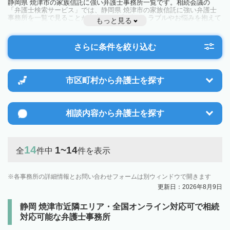
静岡県 焼津市の家族信託に強い弁護士事務所一覧です。相続会議の
「弁護士検索サービス」では、静岡県 焼津市の家族信託に強い弁護士
事務所を一覧で見ることが出来ます。相続のトラブルやお悩みを抱えて
もっと見る
いる方は一度近隣の弁護士に相談してみましょう。
さらに条件を絞り込む
市区町村から
弁護士を探す
相談内容から
弁護士を探す
14
1~14
全
件中
件を表示
各事務所の詳細情報とお問い合わせフォームは別ウィンドウで開きます
更新日：2026年8月9日
静岡 焼津市近隣エリア・全国オンライン対応可で相続
対応可能な弁護士事務所