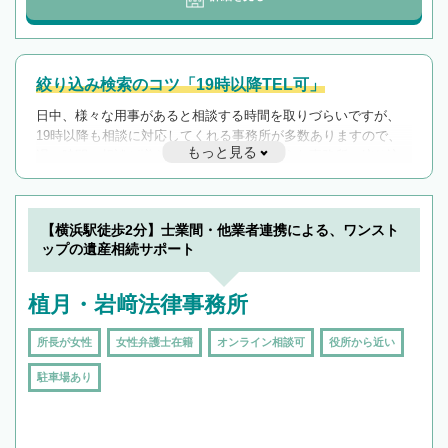
絞り込み検索のコツ「19時以降TEL可」
日中、様々な用事があると相談する時間を取りづらいですが、
19時以降も相談に対応してくれる事務所が多数ありますので、
もっと見る
遅い時間の相談が増えそうな場合はそのような事務所に絞り込
んで検索してみましょう。
19時以降TEL可の条件
を加えて再検索
【横浜駅徒歩2分】士業間・他業者連携による、ワンスト
ップの遺産相続サポート
植月・岩﨑法律事務所
所長が女性
女性弁護士在籍
オンライン相談可
役所から近い
駐車場あり