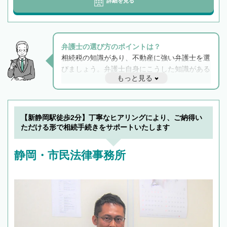
詳細を見る
弁護士の選び方のポイントは？
相続税の知識があり、不動産に強い弁護士を選
びましょう。弁護士自身にこうした知識がある
もっと見る
と他士業との連携もスムーズに進み、トラブル
解決のみならず相続をトータルで任せることが
できます。また、相続は感情がからむ分野なの
でフィーリングも重要です。実際に電話や面談
【新静岡駅徒歩2分】丁寧なヒアリングにより、ご納得い
で複数の弁護士と会話をしてウマが合う方に依
ただける形で相続手続きをサポートいたします
頼をするのがおすすめです。
静岡・市民法律事務所