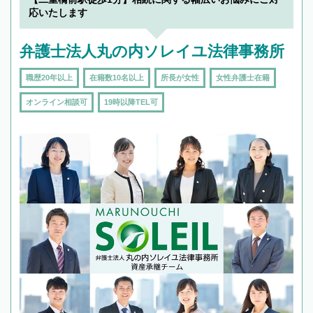
応いたします
弁護士法人丸の内ソレイユ法律事務所
職歴20年以上
在籍数10名以上
所長が女性
女性弁護士在籍
オンライン相談可
19時以降TEL可