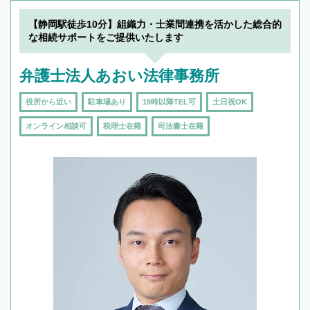
できます。また、相続は感情がからむ分野なの
でフィーリングも重要です。実際に電話や面談
【静岡駅徒歩10分】組織力・士業間連携を活かした総合的
で複数の弁護士と会話をしてウマが合う方に依
な相続サポートをご提供いたします
頼をするのがおすすめです。
弁護士法人あおい法律事務所
役所から近い
駐車場あり
19時以降TEL可
土日祝OK
オンライン相談可
税理士在籍
司法書士在籍