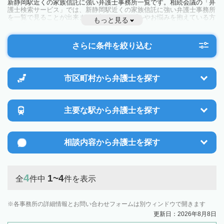
新静岡駅近くの家族信託に強い弁護士事務所一覧です。相続会議の「弁
護士検索サービス」では、新静岡駅近くの家族信託に強い弁護士事務所
を一覧で見ることが出来ます。相続のトラブルやお悩みを抱えている方
もっと見る
は一度近隣の弁護士に相談してみましょう。
さらに条件を絞り込む
市区町村から
弁護士を探す
主要な駅から
弁護士を探す
相談内容から
弁護士を探す
4
1~4
全
件中
件を表示
各事務所の詳細情報とお問い合わせフォームは別ウィンドウで開きます
更新日：2026年8月8日