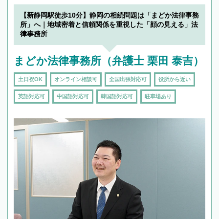
【新静岡駅徒歩10分】静岡の相続問題は「まどか法律事務
所」へ｜地域密着と信頼関係を重視した「顔の見える」法
律事務所
まどか法律事務所（弁護士 栗田 泰吉）
土日祝OK
オンライン相談可
全国出張対応可
役所から近い
英語対応可
中国語対応可
韓国語対応可
駐車場あり