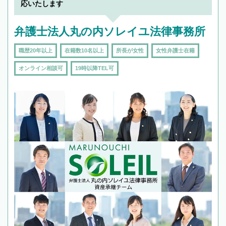
で複数の弁護士と会話をしてウマが合う方に依
応いたします
頼をするのがおすすめです。
弁護士法人丸の内ソレイユ法律事務所
職歴20年以上
在籍数10名以上
所長が女性
女性弁護士在籍
オンライン相談可
19時以降TEL可