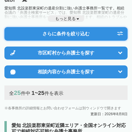
愛知県 北設楽郡東栄町の遺産分割に強い弁護士事務所一覧です。相続
会議の「弁護士検索サービス」では、愛知県 北設楽郡東栄町の遺産分
割に強い弁護士事務所を一覧で見ることが出来ます。相続のトラブルや
もっと見る
お悩みを抱えている方は一度近隣の弁護士に相談してみましょう。
さらに条件を絞り込む
市区町村から
弁護士を探す
相談内容から
弁護士を探す
25
1~25
全
件中
件を表示
各事務所の詳細情報とお問い合わせフォームは別ウィンドウで開きます
更新日：2026年8月8日
愛知 北設楽郡東栄町近隣エリア・全国オンライン対応
可で相続対応可能な弁護士事務所