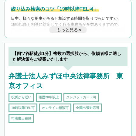
絞り込み検索のコツ「19時以降TEL可」
日中、様々な用事があると相談する時間を取りづらいですが、
19時以降も相談に対応してくれる事務所が多数ありますので、
もっと見る
遅い時間の相談が増えそうな場合はそのような事務所に絞り込
んで検索してみましょう。
19時以降TEL可の条件
を加えて再検索
【四ツ谷駅徒歩1分】複数の選択肢から、依頼者様に適し
た解決策をご提案いたします
弁護士法人みずほ中央法律事務所 東
京オフィス
役所から近い
職歴20年以上
クレジットカード可
19時以降TEL可
オンライン相談可
全国出張対応可
司法書士在籍