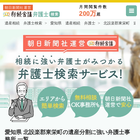
月間閲覧件数
朝日新聞社運営
200万
超
遺産相続 弁護士検索
愛知県 遺産相続 弁護士
北設楽郡東栄町 遺
愛知県 北設楽郡東栄町の遺産分割に強い弁護士事
務所 一覧