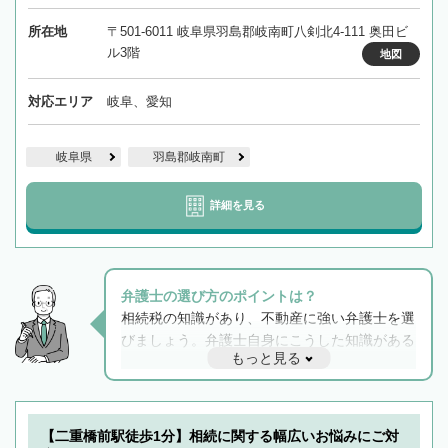
所在地
〒501-6011 岐阜県羽島郡岐南町八剣北4-111 奥田ビ
ル3階
地図
対応エリア
岐阜、愛知
岐阜県
羽島郡岐南町
詳細を見る
弁護士の選び方のポイントは？
相続税の知識があり、不動産に強い弁護士を選
びましょう。弁護士自身にこうした知識がある
もっと見る
と他士業との連携もスムーズに進み、トラブル
解決のみならず相続をトータルで任せることが
できます。また、相続は感情がからむ分野なの
でフィーリングも重要です。実際に電話や面談
【二重橋前駅徒歩1分】相続に関する幅広いお悩みにご対