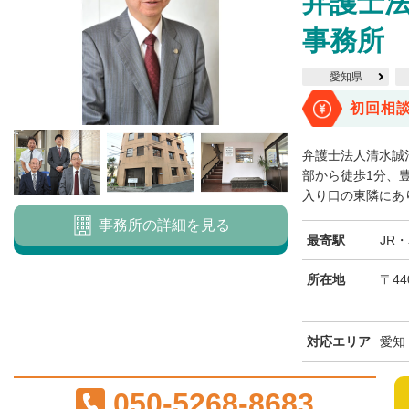
弁護士
事務所
愛知県
初回相
弁護士法人清水誠
部から徒歩1分、
入り口の東隣にあり
事務所の詳細を見る
最寄駅
JR
所在地
〒44
対応エリア
愛知
050-5268-8683