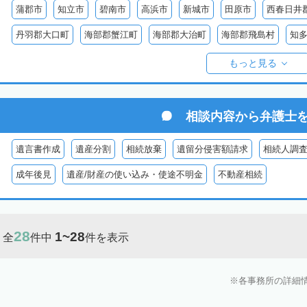
蒲郡市
知立市
碧南市
高浜市
新城市
田原市
西春日井
丹羽郡大口町
海部郡蟹江町
海部郡大治町
海部郡飛島村
知
額田郡幸田町
知多郡美浜町
知多郡南知多町
北設楽郡設楽町
もっと見る
相談内容から
弁護士
遺言書作成
遺産分割
相続放棄
遺留分侵害額請求
相続人調
成年後見
遺産/財産の使い込み・使途不明金
不動産相続
28
1~28
全
件中
件を表示
各事務所の詳細