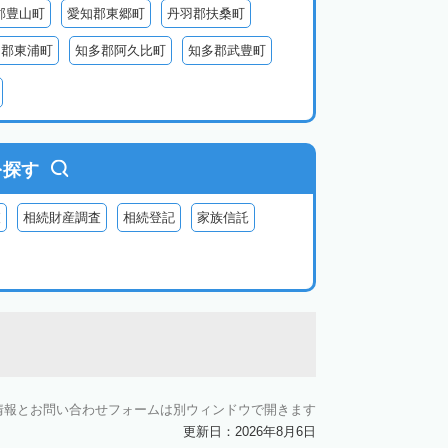
郡豊山町
愛知郡東郷町
丹羽郡扶桑町
多郡東浦町
知多郡阿久比町
知多郡武豊町
北設楽郡東栄町
北設楽郡豊根村
を探す
査
相続財産調査
相続登記
家族信託
情報とお問い合わせフォームは別ウィンドウで開きます
更新日：2026年8月6日