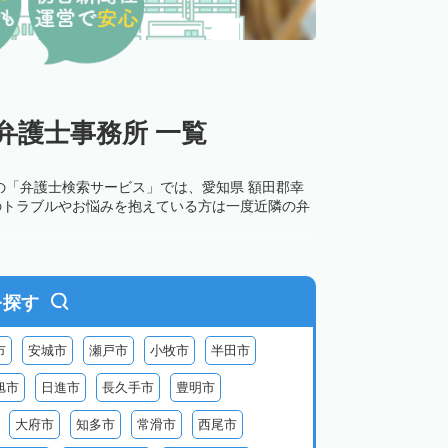
弁護士事務所 一覧
の「弁護士検索サービス」では、愛知県 額田郡幸
のトラブルやお悩みを抱えている方は一度近隣の弁
を探す
市
安城市
瀬戸市
小牧市
半田市
旭市
日進市
長久手市
豊明市
大府市
知多市
常滑市
西尾市