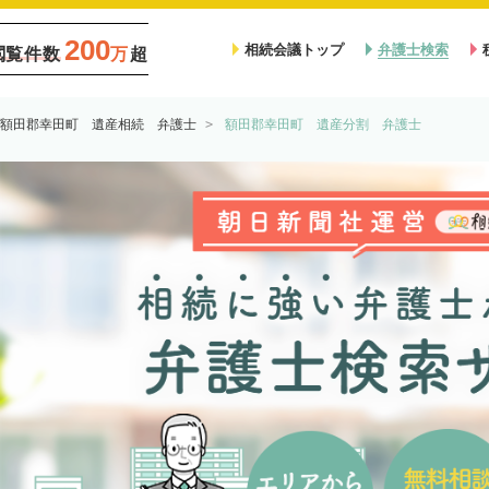
200
相続会議トップ
弁護士検索
閲覧件数
万
超
額田郡幸田町 遺産相続 弁護士
額田郡幸田町 遺産分割 弁護士