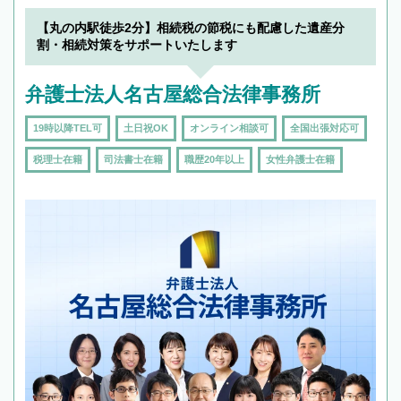
【丸の内駅徒歩2分】相続税の節税にも配慮した遺産分
割・相続対策をサポートいたします
弁護士法人名古屋総合法律事務所
19時以降TEL可
土日祝OK
オンライン相談可
全国出張対応可
税理士在籍
司法書士在籍
職歴20年以上
女性弁護士在籍