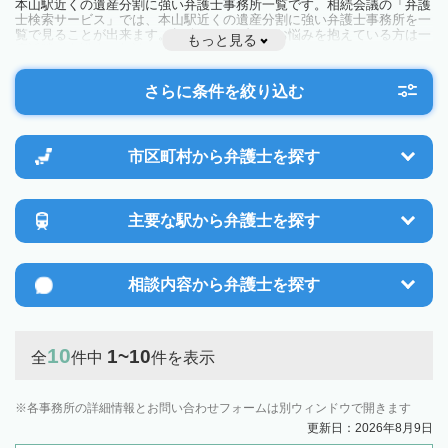
本山駅近くの遺産分割に強い弁護士事務所一覧です。相続会議の「弁護
士検索サービス」では、本山駅近くの遺産分割に強い弁護士事務所を一
覧で見ることが出来ます。相続のトラブルやお悩みを抱えている方は一
もっと見る
度近隣の弁護士に相談してみましょう。
さらに条件を絞り込む
市区町村から
弁護士を探す
主要な駅から
弁護士を探す
相談内容から
弁護士を探す
10
1~10
全
件中
件を表示
各事務所の詳細情報とお問い合わせフォームは別ウィンドウで開きます
更新日：2026年8月9日