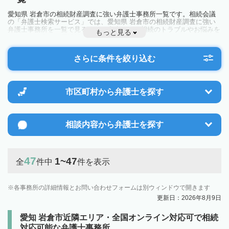
愛知県 岩倉市の相続財産調査に強い弁護士事務所一覧です。相続会議
の「弁護士検索サービス」では、愛知県 岩倉市の相続財産調査に強い
弁護士事務所を一覧で見ることが出来ます。相続のトラブルやお悩みを
もっと見る
抱えている方は一度近隣の弁護士に相談してみましょう。
さらに条件を絞り込む
市区町村から
弁護士を探す
相談内容から
弁護士を探す
47
1~47
全
件中
件を表示
各事務所の詳細情報とお問い合わせフォームは別ウィンドウで開きます
更新日：2026年8月9日
愛知 岩倉市近隣エリア・全国オンライン対応可で相続
対応可能な弁護士事務所