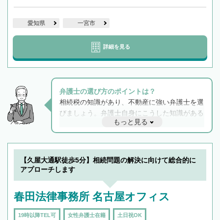
愛知県
一宮市
詳細を見る
弁護士の選び方のポイントは？
相続税の知識があり、不動産に強い弁護士を選
びましょう。弁護士自身にこうした知識がある
もっと見る
と他士業との連携もスムーズに進み、トラブル
解決のみならず相続をトータルで任せることが
できます。また、相続は感情がからむ分野なの
でフィーリングも重要です。実際に電話や面談
【久屋大通駅徒歩5分】相続問題の解決に向けて総合的に
で複数の弁護士と会話をしてウマが合う方に依
アプローチします
頼をするのがおすすめです。
春田法律事務所 名古屋オフィス
19時以降TEL可
女性弁護士在籍
土日祝OK