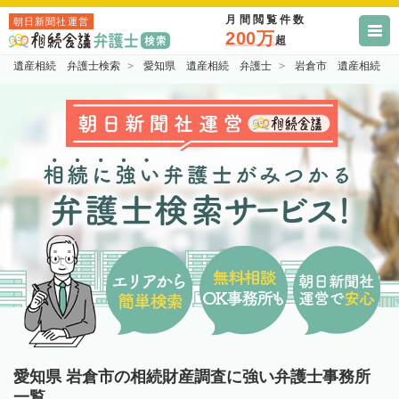
月間閲覧件数
朝日新聞社運営
200万
超
遺産相続 弁護士検索
愛知県 遺産相続 弁護士
岩倉市 遺産相続 
愛知県 岩倉市の相続財産調査に強い弁護士事務所
一覧