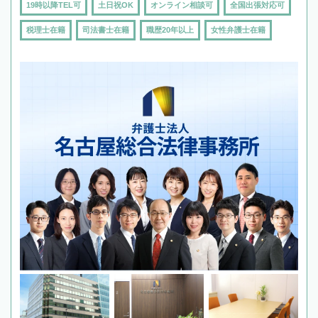
19時以降TEL可
土日祝OK
オンライン相談可
全国出張対応可
税理士在籍
司法書士在籍
職歴20年以上
女性弁護士在籍