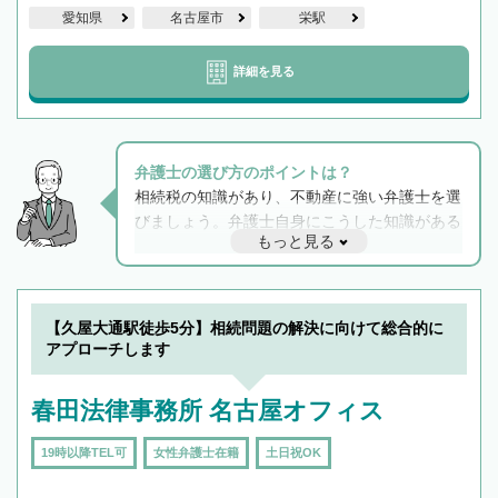
愛知県
名古屋市
栄駅
詳細を見る
弁護士の選び方のポイントは？
相続税の知識があり、不動産に強い弁護士を選
びましょう。弁護士自身にこうした知識がある
もっと見る
と他士業との連携もスムーズに進み、トラブル
解決のみならず相続をトータルで任せることが
できます。また、相続は感情がからむ分野なの
でフィーリングも重要です。実際に電話や面談
【久屋大通駅徒歩5分】相続問題の解決に向けて総合的に
で複数の弁護士と会話をしてウマが合う方に依
アプローチします
頼をするのがおすすめです。
春田法律事務所 名古屋オフィス
19時以降TEL可
女性弁護士在籍
土日祝OK