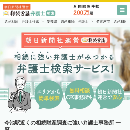
月間閲覧件数
朝日新聞社運営
200万
超
遺産相続 弁護士検索
愛知県 遺産相続 弁護士
名古屋市 遺産相続
今池駅近くの相続財産調査に強い弁護士事務所 一
覧