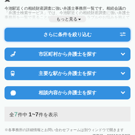
今池駅近くの相続財産調査に強い弁護士事務所一覧です。相続会議の
「弁護士検索サービス」では、今池駅近くの相続財産調査に強い弁護士
事務所を一覧で見ることが出来ます。相続のトラブルやお悩みを抱えて
もっと見る
いる方は一度近隣の弁護士に相談してみましょう。
さらに条件を絞り込む
市区町村から
弁護士を探す
主要な駅から
弁護士を探す
相談内容から
弁護士を探す
7
1~7
全
件中
件を表示
各事務所の詳細情報とお問い合わせフォームは別ウィンドウで開きます