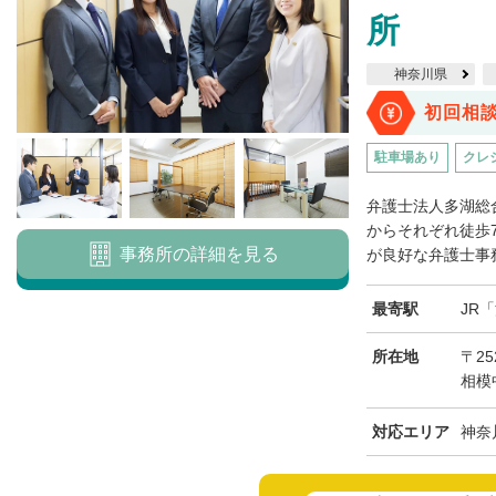
所
神奈川県
初回相
駐車場あり
クレ
弁護士法人多湖総
からそれぞれ徒歩
事務所の詳細を見る
が良好な弁護士事務
最寄駅
JR
所在地
〒25
相模
対応エリア
神奈