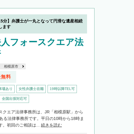
15分】弁護士が一丸となって円滑な遺産相続
します
法人フォースクエア法
所
相模原市
談無料
車場あり
女性弁護士在籍
19時以降TEL可
全国出張対応可
スクエア法律事務所は、JR「相模原駅」から
ある法律事務所です。平日の10時から18時ま
。初回のご相談は...
続きを読む