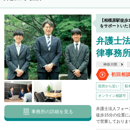
【相模原駅徒歩
をサポートいた
弁護士
律事務
神奈川県
初回相
役所から近い
駐
オンライン相談可
弁護士法人フォー
事務所の詳細を見る
徒歩15分の位置に
で営業しております