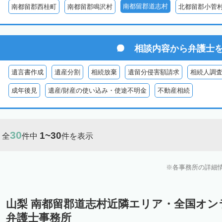
南都留郡道志村
南都留郡西桂町
南都留郡鳴沢村
北都留郡小菅
相談内容から
弁護士
遺言書作成
遺産分割
相続放棄
遺留分侵害額請求
相続人調
成年後見
遺産/財産の使い込み・使途不明金
不動産相続
30
1~30
全
件中
件を表示
各事務所の詳細
山梨 南都留郡道志村近隣エリア・全国オ
弁護士事務所