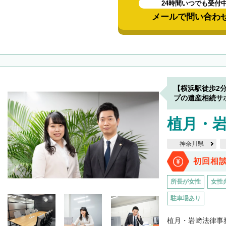
24時間いつでも受付
メールで問い合わ
【横浜駅徒歩2
プの遺産相続サ
植月・
神奈川県
初回相
所長が女性
女性
駐車場あり
植月・岩﨑法律事