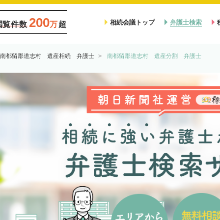
200
相続会議トップ
弁護士検索
閲覧件数
万
超
南都留郡道志村 遺産相続 弁護士
南都留郡道志村 遺産分割 弁護士