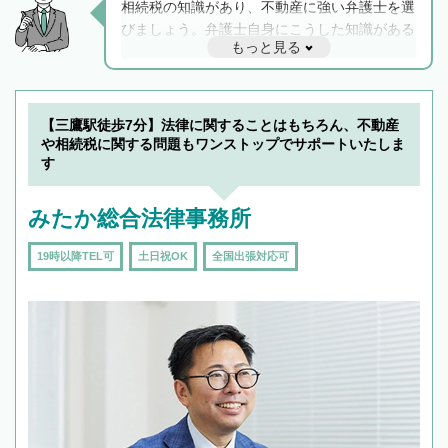
相続税の知識があり、不動産に強い弁護士を選
びましょう。弁護士自身にこうした知識がある
もっと見る
と他士業との連携もスムーズに進み、トラブル
解決のみならず相続をトータルで任せることが
できます。また、相続は感情がからむ分野なの
でフィーリングも重要です。実際に電話や面談
【三鷹駅徒歩7分】法律に関することはもちろん、不動産
で複数の弁護士と会話をしてウマが合う方に依
や相続税に関する問題もワンストップでサポートいたしま
頼をするのがおすすめです。
す
みたか総合法律事務所
19時以降TEL可
土日祝OK
全国出張対応可