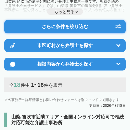
山梨県 笛吹市の遺産分割に強い弁護士事務所一覧です。相続会議の
「弁護士検索サービス」では、山梨県 笛吹市の遺産分割に強い弁護士
事務所を一覧で見ることが出来ます。相続のトラブルやお悩みを抱えて
もっと見る
いる方は一度近隣の弁護士に相談してみましょう。
さらに条件を絞り込む
市区町村から
弁護士を探す
相談内容から
弁護士を探す
18
1~18
全
件中
件を表示
各事務所の詳細情報とお問い合わせフォームは別ウィンドウで開きます
更新日：2026年8月8日
山梨 笛吹市近隣エリア・全国オンライン対応可で相続
対応可能な弁護士事務所