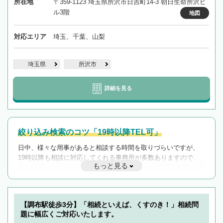
所在地
〒359-1123 埼玉県所沢市日吉町14-3 朝日生命所沢ビ
ル3階
地図
対応エリア
埼玉、千葉、山梨
埼玉県
所沢市
詳細を見る
絞り込み検索のコツ「19時以降TEL可」
日中、様々な用事があると相談する時間を取りづらいですが、
19時以降も相談に対応してくれる事務所が多数ありますので、
もっと見る
遅い時間の相談が増えそうな場合はそのような事務所に絞り込
んで検索してみましょう。
19時以降TEL可の条件
を加えて再検索
【調布駅徒歩3分】「相続といえば、くすのき！」相続問
題に幅広くご対応いたします。