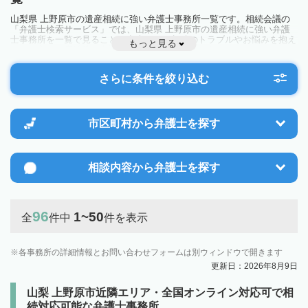
山梨県 上野原市の遺産相続に強い弁護士事務所一覧です。相続会議の
「弁護士検索サービス」では、山梨県 上野原市の遺産相続に強い弁護
士事務所を一覧で見ることが出来ます。相続のトラブルやお悩みを抱え
もっと見る
ている方は一度近隣の弁護士に相談してみましょう。
さらに条件を絞り込む
市区町村から
弁護士を探す
相談内容から
弁護士を探す
96
1~50
全
件中
件を表示
各事務所の詳細情報とお問い合わせフォームは別ウィンドウで開きます
更新日：2026年8月9日
山梨 上野原市近隣エリア・全国オンライン対応可で相
続対応可能な弁護士事務所