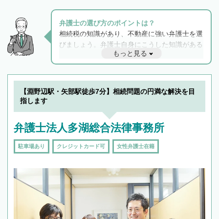
弁護士の選び方のポイントは？
相続税の知識があり、不動産に強い弁護士を選
びましょう。弁護士自身にこうした知識がある
もっと見る
と他士業との連携もスムーズに進み、トラブル
解決のみならず相続をトータルで任せることが
できます。また、相続は感情がからむ分野なの
でフィーリングも重要です。実際に電話や面談
【淵野辺駅・矢部駅徒歩7分】相続問題の円満な解決を目
で複数の弁護士と会話をしてウマが合う方に依
指します
頼をするのがおすすめです。
弁護士法人多湖総合法律事務所
駐車場あり
クレジットカード可
女性弁護士在籍