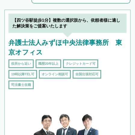
解決のみならず相続をトータルで任せることが
できます。また、相続は感情がからむ分野なの
でフィーリングも重要です。実際に電話や面談
【四ツ谷駅徒歩1分】複数の選択肢から、依頼者様に適し
で複数の弁護士と会話をしてウマが合う方に依
た解決策をご提案いたします
頼をするのがおすすめです。
弁護士法人みずほ中央法律事務所 東
京オフィス
役所から近い
職歴20年以上
クレジットカード可
19時以降TEL可
オンライン相談可
全国出張対応可
司法書士在籍