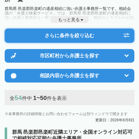
群馬県 邑楽郡邑楽町の遺産相続に強い弁護士事務所一覧です。相続会
議の「弁護士検索サービス」では、群馬県 邑楽郡邑楽町の遺産相続に
強い弁護士事務所を一覧で見ることが出来ます。相続のトラブルやお悩
もっと見る
みを抱えている方は一度近隣の弁護士に相談してみましょう。
さらに条件を絞り込む
市区町村から
弁護士を探す
相談内容から
弁護士を探す
54
1~50
全
件中
件を表示
各事務所の詳細情報とお問い合わせフォームは別ウィンドウで開きます
更新日：2026年8月8日
群馬 邑楽郡邑楽町近隣エリア・全国オンライン対応可
で相続対応可能な弁護士事務所