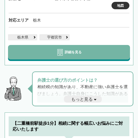
地図
対応エリア
栃木
栃木県
宇都宮市
詳細を見る
弁護士の選び方のポイントは？
相続税の知識があり、不動産に強い弁護士を選
びましょう。弁護士自身にこうした知識がある
もっと見る
と他士業との連携もスムーズに進み、トラブル
解決のみならず相続をトータルで任せることが
できます。また、相続は感情がからむ分野なの
でフィーリングも重要です。実際に電話や面談
【二重橋前駅徒歩1分】相続に関する幅広いお悩みにご対
で複数の弁護士と会話をしてウマが合う方に依
応いたします
頼をするのがおすすめです。