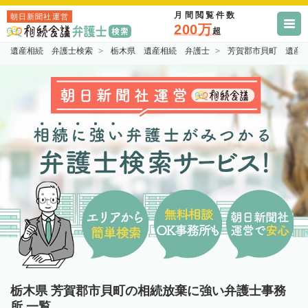
月間閲覧件数
朝日新聞社運営
200万
超
遺産相続 弁護士検索
栃木県 遺産相続 弁護士
芳賀郡市貝町 遺産
栃木県 芳賀郡市貝町の相続放棄に強い弁護士事務
所 一覧