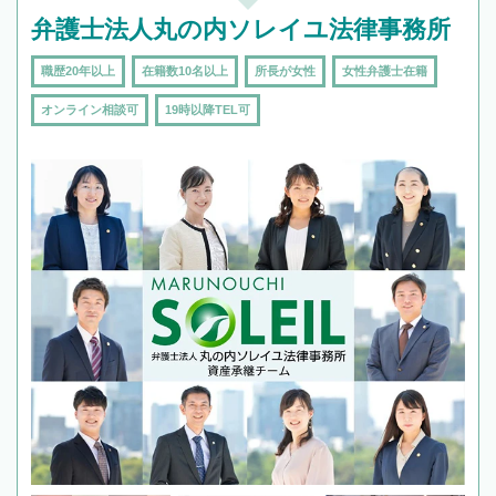
弁護士法人丸の内ソレイユ法律事務所
職歴20年以上
在籍数10名以上
所長が女性
女性弁護士在籍
オンライン相談可
19時以降TEL可