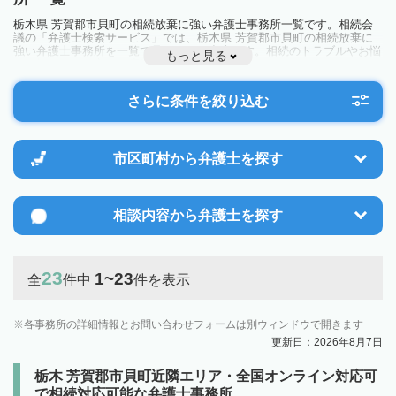
栃木県 芳賀郡市貝町の相続放棄に強い弁護士事務所一覧です。相続会
議の「弁護士検索サービス」では、栃木県 芳賀郡市貝町の相続放棄に
強い弁護士事務所を一覧で見ることが出来ます。相続のトラブルやお悩
もっと見る
みを抱えている方は一度近隣の弁護士に相談してみましょう。
さらに条件を絞り込む
市区町村から
弁護士を探す
相談内容から
弁護士を探す
23
1~23
全
件中
件を表示
各事務所の詳細情報とお問い合わせフォームは別ウィンドウで開きます
更新日：2026年8月7日
栃木 芳賀郡市貝町近隣エリア・全国オンライン対応可
で相続対応可能な弁護士事務所