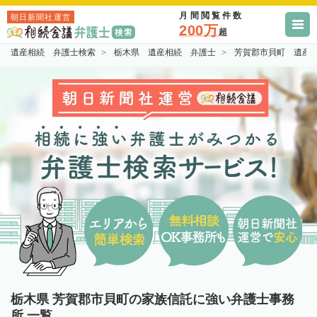
月間閲覧件数
朝日新聞社運営
200万
超
遺産相続 弁護士検索
栃木県 遺産相続 弁護士
芳賀郡市貝町 遺産
栃木県 芳賀郡市貝町の家族信託に強い弁護士事務
所 一覧