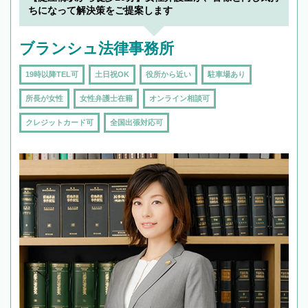
ちになって解決策をご提案します
ブランシュ法律事務所
19時以降TEL可
土日祝OK
役所から近い
駐車場あり
所長が女性
女性弁護士在籍
オンライン相談可
クレジットカード可
全国出張対応可