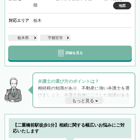
階
地図
対応エリア
栃木
栃木県
宇都宮市
詳細を見る
弁護士の選び方のポイントは？
相続税の知識があり、不動産に強い弁護士を選
びましょう。弁護士自身にこうした知識がある
もっと見る
と他士業との連携もスムーズに進み、トラブル
解決のみならず相続をトータルで任せることが
できます。また、相続は感情がからむ分野なの
でフィーリングも重要です。実際に電話や面談
【二重橋前駅徒歩1分】相続に関する幅広いお悩みにご対
で複数の弁護士と会話をしてウマが合う方に依
応いたします
頼をするのがおすすめです。