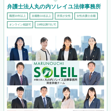
弁護士法人丸の内ソレイユ法律事務所
職歴20年以上
在籍数10名以上
所長が女性
女性弁護士在籍
オンライン相談可
19時以降TEL可