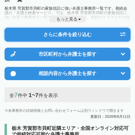
栃木県 芳賀郡市貝町の家族信託に強い弁護士事務所一覧です。相続会
議の「弁護士検索サービス」では、栃木県 芳賀郡市貝町の家族信託に
強い弁護士事務所を一覧で見ることが出来ます。相続のトラブルやお悩
もっと見る
みを抱えている方は一度近隣の弁護士に相談してみましょう。
さらに条件を絞り込む
市区町村から
弁護士を探す
相談内容から
弁護士を探す
7
1~7
全
件中
件を表示
各事務所の詳細情報とお問い合わせフォームは別ウィンドウで開きます
更新日：2026年8月11日
栃木 芳賀郡市貝町近隣エリア・全国オンライン対応可
で相続対応可能な弁護士事務所