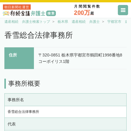
月間閲覧件数
朝日新聞社運営
200万
超
遺産相続 弁護士検索トップ
栃木県 遺産相続 弁護士
宇都宮市 遺
香雪総合法律事務所
住所
〒320-0851 栃木県宇都宮市鶴田町1998番地8
コーポイリス1階
事務所概要
事務所名
香雪総合法律事務所
代表