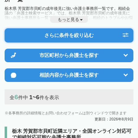
栃木県 芳賀郡市貝町の成年後見に強い弁護士事務所一覧です。相続会
議の「弁護士検索サービス」では、栃木県 芳賀郡市貝町の成年後見に
強い弁護士事務所を一覧で見ることが出来ます。相続のトラブルやお悩
もっと見る
みを抱えている方は一度近隣の弁護士に相談してみましょう。
さらに条件を絞り込む
市区町村から
弁護士を探す
相談内容から
弁護士を探す
6
1~6
全
件中
件を表示
各事務所の詳細情報とお問い合わせフォームは別ウィンドウで開きます
更新日：2026年8月9日
栃木 芳賀郡市貝町近隣エリア・全国オンライン対応可
で相続対応可能な弁護士事務所