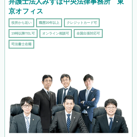
弁護士法人みずほ中央法律事務所 東
京オフィス
役所から近い
職歴20年以上
クレジットカード可
19時以降TEL可
オンライン相談可
全国出張対応可
司法書士在籍