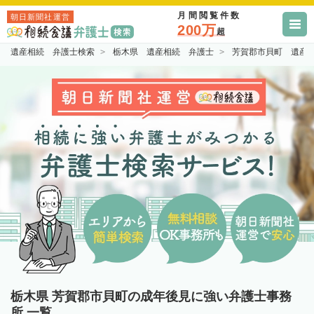
月間閲覧件数
朝日新聞社運営
200万
超
遺産相続 弁護士検索
栃木県 遺産相続 弁護士
芳賀郡市貝町 遺産
栃木県 芳賀郡市貝町の成年後見に強い弁護士事務
所 一覧