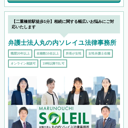
【二重橋前駅徒歩1分】相続に関する幅広いお悩みにご対
応いたします
弁護士法人丸の内ソレイユ法律事務所
職歴20年以上
在籍数10名以上
所長が女性
女性弁護士在籍
オンライン相談可
19時以降TEL可