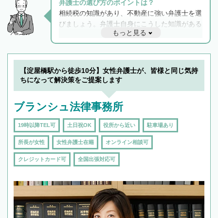
弁護士の選び方のポイントは？
相続税の知識があり、不動産に強い弁護士を選
びましょう。弁護士自身にこうした知識がある
もっと見る
と他士業との連携もスムーズに進み、トラブル
解決のみならず相続をトータルで任せることが
できます。また、相続は感情がからむ分野なの
でフィーリングも重要です。実際に電話や面談
【淀屋橋駅から徒歩10分】女性弁護士が、皆様と同じ気持
で複数の弁護士と会話をしてウマが合う方に依
ちになって解決策をご提案します
頼をするのがおすすめです。
ブランシュ法律事務所
19時以降TEL可
土日祝OK
役所から近い
駐車場あり
所長が女性
女性弁護士在籍
オンライン相談可
クレジットカード可
全国出張対応可