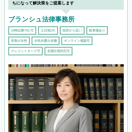
ちになって解決策をご提案します
ブランシュ法律事務所
19時以降TEL可
土日祝OK
役所から近い
駐車場あり
所長が女性
女性弁護士在籍
オンライン相談可
クレジットカード可
全国出張対応可