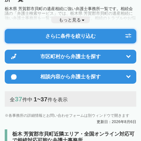
栃木県 芳賀郡市貝町の遺産相続に強い弁護士事務所一覧です。相続会
議の「弁護士検索サービス」では、栃木県 芳賀郡市貝町の遺産相続に
強い弁護士事務所を一覧で見ることが出来ます。相続のトラブルやお悩
もっと見る
みを抱えている方は一度近隣の弁護士に相談してみましょう。
さらに条件を絞り込む
市区町村から
弁護士を探す
相談内容から
弁護士を探す
37
1~37
全
件中
件を表示
各事務所の詳細情報とお問い合わせフォームは別ウィンドウで開きます
更新日：2026年8月6日
栃木 芳賀郡市貝町近隣エリア・全国オンライン対応可
で相続対応可能な弁護士事務所