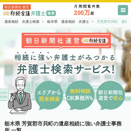
月間閲覧件数
朝日新聞社運営
200万
超
遺産相続 弁護士検索
栃木県 遺産相続 弁護士
芳賀郡市貝町 遺産
栃木県 芳賀郡市貝町の遺産相続に強い弁護士事務
所 一覧