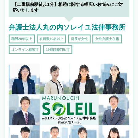
【二重橋前駅徒歩1分】相続に関する幅広いお悩みにご対
応いたします
弁護士法人丸の内ソレイユ法律事務所
職歴20年以上
在籍数10名以上
所長が女性
女性弁護士在籍
オンライン相談可
19時以降TEL可