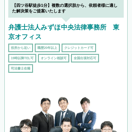
でフィーリングも重要です。実際に電話や面談
【四ツ谷駅徒歩1分】複数の選択肢から、依頼者様に適し
で複数の弁護士と会話をしてウマが合う方に依
た解決策をご提案いたします
頼をするのがおすすめです。
弁護士法人みずほ中央法律事務所 東
京オフィス
役所から近い
職歴20年以上
クレジットカード可
19時以降TEL可
オンライン相談可
全国出張対応可
司法書士在籍