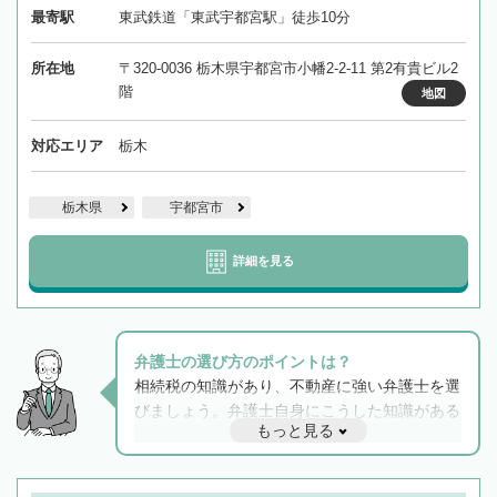
最寄駅
東武鉄道「東武宇都宮駅」徒歩10分
所在地
〒320-0036 栃木県宇都宮市小幡2-2-11 第2有貴ビル2
階
地図
対応エリア
栃木
栃木県
宇都宮市
詳細を見る
弁護士の選び方のポイントは？
相続税の知識があり、不動産に強い弁護士を選
びましょう。弁護士自身にこうした知識がある
もっと見る
と他士業との連携もスムーズに進み、トラブル
解決のみならず相続をトータルで任せることが
できます。また、相続は感情がからむ分野なの