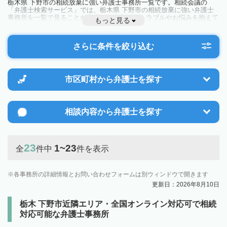
栃木県 下野市の相続放棄に強い弁護士事務所一覧です。相続会議の
「弁護士検索サービス」では、栃木県 下野市の相続放棄に強い弁護士
事務所を一覧で見ることが出来ます。相続のトラブルやお悩みを抱えて
もっと見る
いる方は一度近隣の弁護士に相談してみましょう。
さらに条件を絞り込む
市区町村から
弁護士を探す
相談内容から
弁護士を探す
23
1~23
全
件中
件を表示
各事務所の詳細情報とお問い合わせフォームは別ウィンドウで開きます
更新日：2026年8月10日
栃木 下野市近隣エリア・全国オンライン対応可で相続
対応可能な弁護士事務所