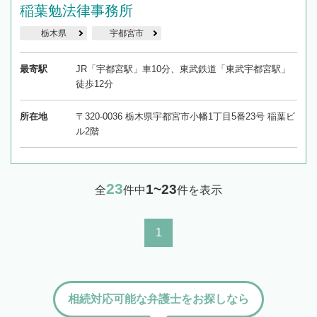
稲葉勉法律事務所
栃木県
宇都宮市
最寄駅
JR「宇都宮駅」車10分、東武鉄道「東武宇都宮駅」
徒歩12分
所在地
〒320-0036 栃木県宇都宮市小幡1丁目5番23号 稲葉ビ
ル2階
23
1~23
全
件中
件を表示
1
相続対応可能な弁護士をお探しなら