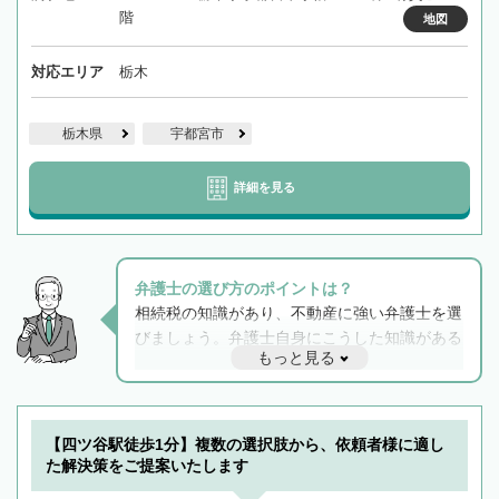
階
地図
対応エリア
栃木
栃木県
宇都宮市
詳細を見る
弁護士の選び方のポイントは？
相続税の知識があり、不動産に強い弁護士を選
びましょう。弁護士自身にこうした知識がある
もっと見る
と他士業との連携もスムーズに進み、トラブル
解決のみならず相続をトータルで任せることが
できます。また、相続は感情がからむ分野なの
でフィーリングも重要です。実際に電話や面談
【四ツ谷駅徒歩1分】複数の選択肢から、依頼者様に適し
で複数の弁護士と会話をしてウマが合う方に依
た解決策をご提案いたします
頼をするのがおすすめです。