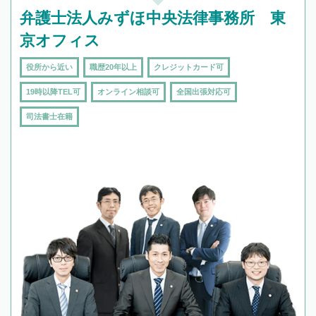
弁護士法人みずほ中央法律事務所 東
京オフィス
役所から近い
職歴20年以上
クレジットカード可
19時以降TEL可
オンライン相談可
全国出張対応可
司法書士在籍