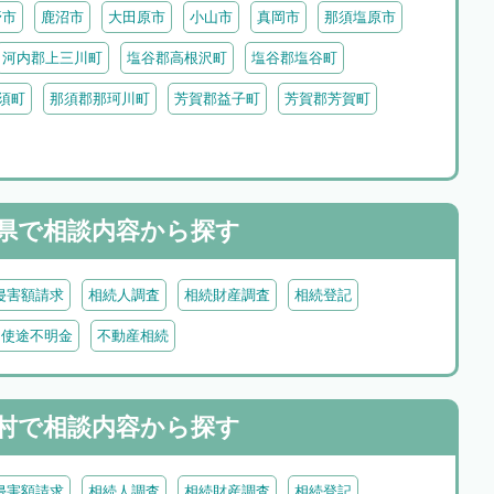
野市
鹿沼市
大田原市
小山市
真岡市
那須塩原市
河内郡上三川町
塩谷郡高根沢町
塩谷郡塩谷町
須町
那須郡那珂川町
芳賀郡益子町
芳賀郡芳賀町
県で
相談内容から探す
侵害額請求
相続人調査
相続財産調査
相続登記
・使途不明金
不動産相続
村で
相談内容から探す
侵害額請求
相続人調査
相続財産調査
相続登記