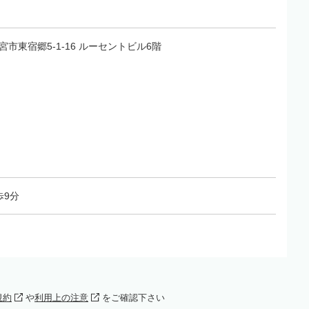
都宮市東宿郷5-1-16 ルーセントビル6階
歩9分
規約
や
利用上の注意
をご確認下さい