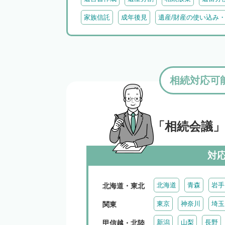
家族信託
成年後見
遺産/財産の使い込み
相続対応可
「相続会議
対
北海道
青森
岩手
北海道・東北
東京
神奈川
埼玉
関東
新潟
山梨
長野
甲信越・北陸