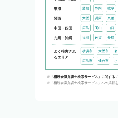
愛知
静岡
岐阜
東海
大阪
兵庫
京都
関西
広島
岡山
山口
中国・四国
福岡
佐賀
長崎
九州・沖縄
横浜市
大阪市
名
よく検索され
るエリア
広島市
仙台市
さ
「相続会議弁護士検索サービス」に関する 
「相続会議弁護士検索サービス」への掲載