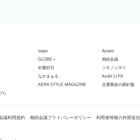
sippo
4years.
GLOBE＋
相続会議
好書好日
ツギノジダイ
なかまぁる
Asahi LI-FA
AERA STYLE MAGAZINE
交通事故の羅針盤
びら
会議利用規約
相続会議プライバシーポリシー
利用者情報の外部送信