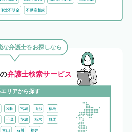
・使途不明金
不動産相続
能な弁護士をお探しなら
」の
弁護士検索サービス
応エリアから探す
秋田
宮城
山形
福島
千葉
茨城
栃木
群馬
富山
石川
福井