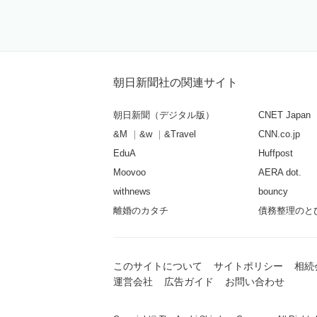
朝日新聞社の関連サイト
朝日新聞（デジタル版）
CNET Japan
&M
&w
&Travel
CNN.co.jp
EduA
Huffpost
Moovoo
AERA dot.
withnews
bouncy
離婚のカタチ
債務整理のと
このサイトについて
サイトポリシー
相続
運営会社
広告ガイド
お問い合わせ