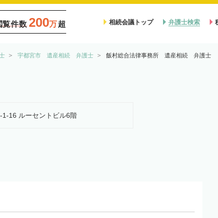
200
相続会議トップ
弁護士検索
閲覧件数
万
超
士
宇都宮市 遺産相続 弁護士
飯村総合法律事務所 遺産相続 弁護士
-1-16 ルーセントビル6階