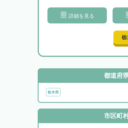
決へと導きます
を総合
詳細を見る
栃
都道府
栃木県
市区町