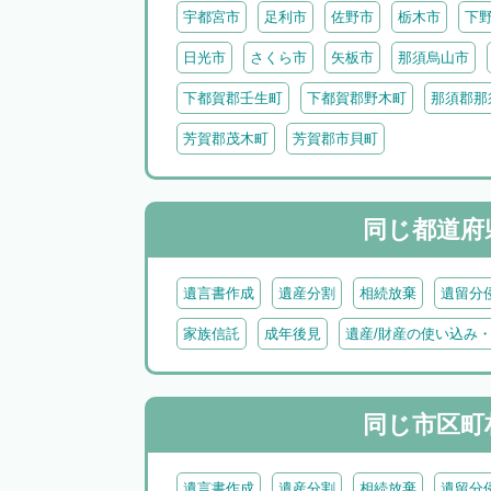
宇都宮市
足利市
佐野市
栃木市
下
日光市
さくら市
矢板市
那須烏山市
下都賀郡壬生町
下都賀郡野木町
那須郡那
芳賀郡茂木町
芳賀郡市貝町
同じ都道府
遺言書作成
遺産分割
相続放棄
遺留分
家族信託
成年後見
遺産/財産の使い込み
同じ市区町
遺言書作成
遺産分割
相続放棄
遺留分