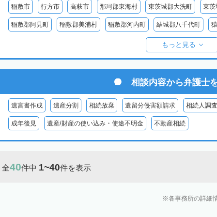
稲敷市
行方市
高萩市
那珂郡東海村
東茨城郡大洗町
東茨
稲敷郡阿見町
稲敷郡美浦村
稲敷郡河内町
結城郡八千代町
久慈郡大子町
もっと見る
相談内容から
弁護士
遺言書作成
遺産分割
相続放棄
遺留分侵害額請求
相続人調
成年後見
遺産/財産の使い込み・使途不明金
不動産相続
40
1~40
全
件中
件を表示
各事務所の詳細