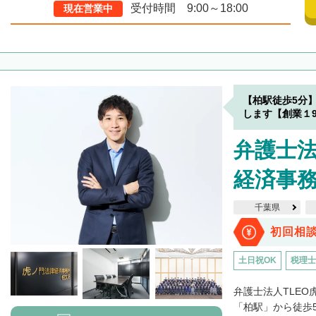
受付時間 9:00～18:00
現在営業中
【柏駅徒歩5分
します【創業１9
弁護士法
経済事務
千葉県
初回相
土日祝OK
税理士
弁護士法人TLE
「柏駅」から徒歩