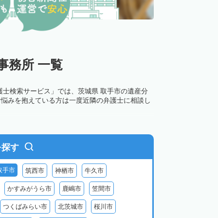
事務所 一覧
護士検索サービス」では、茨城県 取手市の遺産分
お悩みを抱えている方は一度近隣の弁護士に相談し
を探す
取手市
筑西市
神栖市
牛久市
かすみがうら市
鹿嶋市
笠間市
つくばみらい市
北茨城市
桜川市