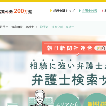
200
相続会議トップ
弁護士検索
閲覧件数
万
超
取手市 遺産相続 弁護士
取手市 遺産分割 弁護士