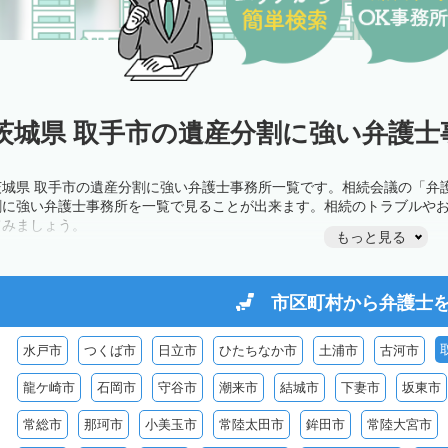
茨城県 取手市の遺産分割に強い弁護士
茨城県 取手市の遺産分割に強い弁護士事務所一覧です。相続会議の「弁
割に強い弁護士事務所を一覧で見ることが出来ます。相続のトラブルや
てみましょう。
もっと見る
市区町村から
弁護士
水戸市
つくば市
日立市
ひたちなか市
土浦市
古河市
龍ケ崎市
石岡市
守谷市
潮来市
結城市
下妻市
坂東市
常総市
那珂市
小美玉市
常陸太田市
鉾田市
常陸大宮市