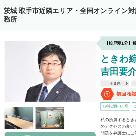
茨城 取手市近隣エリア・全国オンライン
務所
【松戸駅1分】
ときわ綜
吉田要介
千葉県
初回相
19時以降TEL可
私の所属するとき
のアクセスの良い
問題を弁護士にご依