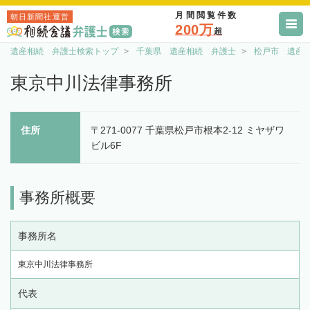
月間閲覧件数
朝日新聞社運営
200万
超
遺産相続 弁護士検索トップ
千葉県 遺産相続 弁護士
松戸市 遺産
東京中川法律事務所
住所
〒271-0077 千葉県松戸市根本2-12 ミヤザワ
ビル6F
事務所概要
事務所名
東京中川法律事務所
代表