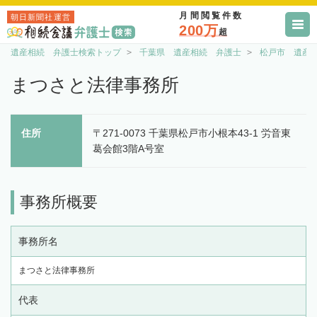
月間閲覧件数
朝日新聞社運営
200万
超
遺産相続 弁護士検索トップ
千葉県 遺産相続 弁護士
松戸市 遺産
まつさと法律事務所
住所
〒271-0073 千葉県松戸市小根本43-1 労音東
葛会館3階A号室
事務所概要
事務所名
まつさと法律事務所
代表