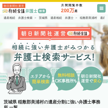
月間閲覧件数
朝日新聞社運営
200万
超
遺産相続 弁護士検索
茨城県 遺産相続 弁護士
稲敷郡美浦村 遺産
茨城県 稲敷郡美浦村の遺産分割に強い弁護士事務
所 一覧