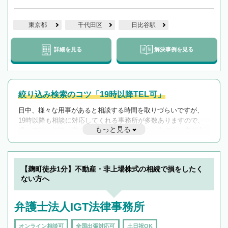
東京都
千代田区
日比谷駅
詳細を見る
解決事例を見る
絞り込み検索のコツ「19時以降TEL可」
日中、様々な用事があると相談する時間を取りづらいですが、
19時以降も相談に対応してくれる事務所が多数ありますので、
もっと見る
遅い時間の相談が増えそうな場合はそのような事務所に絞り込
んで検索してみましょう。
19時以降TEL可の条件
を加えて再検索
【麹町徒歩1分】不動産・非上場株式の相続で損をしたく
ない方へ
弁護士法人IGT法律事務所
オンライン相談可
全国出張対応可
土日祝OK