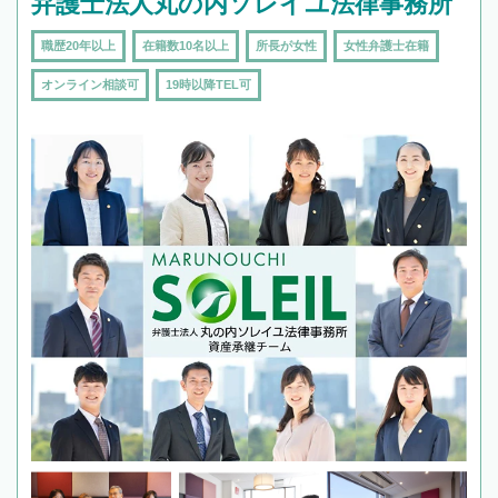
弁護士法人丸の内ソレイユ法律事務所
職歴20年以上
在籍数10名以上
所長が女性
女性弁護士在籍
オンライン相談可
19時以降TEL可