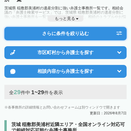
茨城県 稲敷郡美浦村の遺産分割に強い弁護士事務所一覧です。相続会
議の「弁護士検索サービス」では、茨城県 稲敷郡美浦村の遺産分割に
強い弁護士事務所を一覧で見ることが出来ます。相続のトラブルやお悩
もっと見る
みを抱えている方は一度近隣の弁護士に相談してみましょう。
さらに条件を絞り込む
市区町村から
弁護士を探す
相談内容から
弁護士を探す
29
1~29
全
件中
件を表示
各事務所の詳細情報とお問い合わせフォームは別ウィンドウで開きます
更新日：2026年8月7日
茨城 稲敷郡美浦村近隣エリア・全国オンライン対応可
で相続対応可能な弁護士事務所