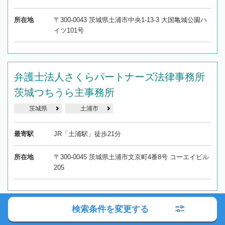
所在地
〒300-0043 茨城県土浦市中央1-13-3 大国亀城公園ハ
イツ101号
弁護士法人さくらパートナーズ法律事務所
茨城つちうら主事務所
茨城県
土浦市
最寄駅
JR「土浦駅」徒歩21分
所在地
〒300-0045 茨城県土浦市文京町4番8号 コーエイビル
205
29
1~29
検索条件を変更する
全
件中
件を表示