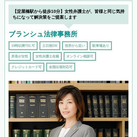
【淀屋橋駅から徒歩10分】女性弁護士が、皆様と同じ気持
ちになって解決策をご提案します
ブランシュ法律事務所
19時以降TEL可
土日祝OK
役所から近い
駐車場あり
所長が女性
女性弁護士在籍
オンライン相談可
クレジットカード可
全国出張対応可