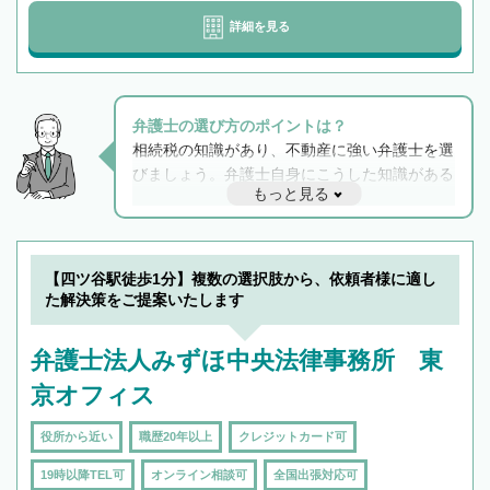
詳細を見る
弁護士の選び方のポイントは？
相続税の知識があり、不動産に強い弁護士を選
びましょう。弁護士自身にこうした知識がある
もっと見る
と他士業との連携もスムーズに進み、トラブル
解決のみならず相続をトータルで任せることが
できます。また、相続は感情がからむ分野なの
でフィーリングも重要です。実際に電話や面談
【四ツ谷駅徒歩1分】複数の選択肢から、依頼者様に適し
で複数の弁護士と会話をしてウマが合う方に依
た解決策をご提案いたします
頼をするのがおすすめです。
弁護士法人みずほ中央法律事務所 東
京オフィス
役所から近い
職歴20年以上
クレジットカード可
19時以降TEL可
オンライン相談可
全国出張対応可