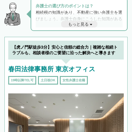
弁護士の選び方のポイントは？
相続税の知識があり、不動産に強い弁護士を選
びましょう。弁護士自身にこうした知識がある
もっと見る
と他士業との連携もスムーズに進み、トラブル
解決のみならず相続をトータルで任せることが
できます。また、相続は感情がからむ分野なの
でフィーリングも重要です。実際に電話や面談
【虎ノ門駅徒歩3分】安心と信頼の総合力｜複雑な相続ト
で複数の弁護士と会話をしてウマが合う方に依
ラブルも、相談者様のご要望に沿った解決へと導きます
頼をするのがおすすめです。
春田法律事務所 東京オフィス
19時以降TEL可
土日祝OK
女性弁護士在籍