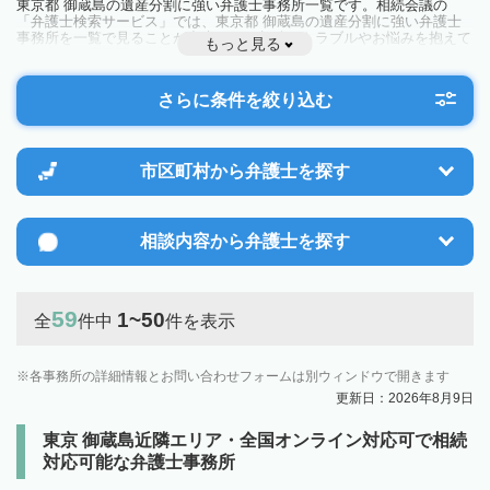
東京都 御蔵島の遺産分割に強い弁護士事務所一覧です。相続会議の
「弁護士検索サービス」では、東京都 御蔵島の遺産分割に強い弁護士
事務所を一覧で見ることが出来ます。相続のトラブルやお悩みを抱えて
もっと見る
いる方は一度近隣の弁護士に相談してみましょう。
さらに条件を絞り込む
市区町村から
弁護士を探す
相談内容から
弁護士を探す
59
1~50
全
件中
件を表示
各事務所の詳細情報とお問い合わせフォームは別ウィンドウで開きます
更新日：2026年8月9日
東京 御蔵島近隣エリア・全国オンライン対応可で相続
対応可能な弁護士事務所