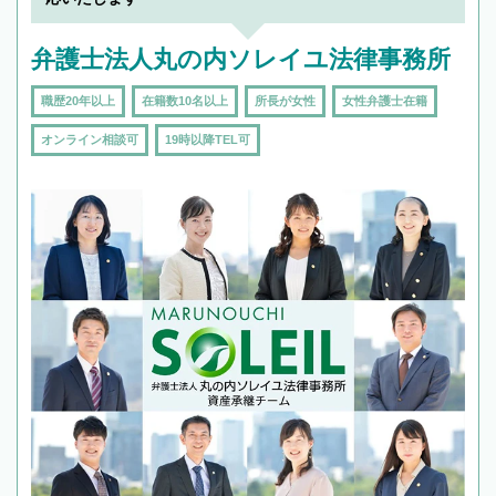
弁護士法人丸の内ソレイユ法律事務所
職歴20年以上
在籍数10名以上
所長が女性
女性弁護士在籍
オンライン相談可
19時以降TEL可