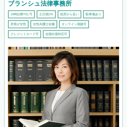
ブランシュ法律事務所
19時以降TEL可
土日祝OK
役所から近い
駐車場あり
所長が女性
女性弁護士在籍
オンライン相談可
クレジットカード可
全国出張対応可