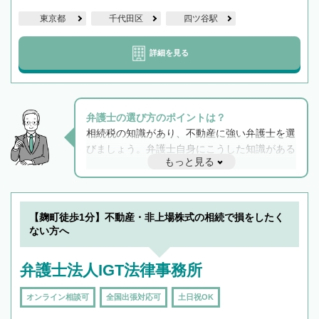
東京都
千代田区
四ツ谷駅
詳細を見る
弁護士の選び方のポイントは？
相続税の知識があり、不動産に強い弁護士を選
びましょう。弁護士自身にこうした知識がある
もっと見る
と他士業との連携もスムーズに進み、トラブル
解決のみならず相続をトータルで任せることが
できます。また、相続は感情がからむ分野なの
でフィーリングも重要です。実際に電話や面談
【麹町徒歩1分】不動産・非上場株式の相続で損をしたく
で複数の弁護士と会話をしてウマが合う方に依
ない方へ
頼をするのがおすすめです。
弁護士法人IGT法律事務所
オンライン相談可
全国出張対応可
土日祝OK