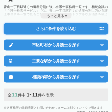
青山一丁目駅近くの遺産分割に強い弁護士事務所一覧です。相続会議の
「弁護士検索サービス」では、青山一丁目駅近くの遺産分割に強い弁護
士事務所を一覧で見ることが出来ます。相続のトラブルやお悩みを抱え
もっと見る
ている方は一度近隣の弁護士に相談してみましょう。
さらに条件を絞り込む
市区町村から
弁護士を探す
主要な駅から
弁護士を探す
相談内容から
弁護士を探す
11
1~11
全
件中
件を表示
各事務所の詳細情報とお問い合わせフォームは別ウィンドウで開きます