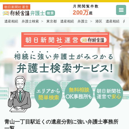
月間閲覧件数
朝日新聞社運営
200万
超
遺産相続 弁護士検索
東京都 遺産相続 弁護士
港区 遺産相続 弁
青山一丁目駅近くの遺産分割に強い弁護士事務所
一覧