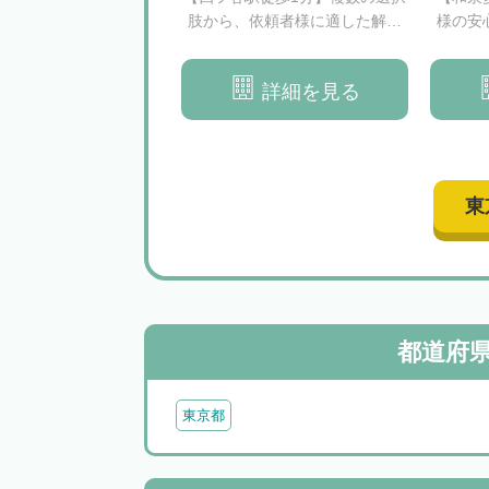
｜複雑な相続トラブル
肢から、依頼者様に適した解決
様の安
者様のご要望に沿った
策をご提案いたします
決へと導きます
詳細を見る
詳細を見る
東
都道府
東京都