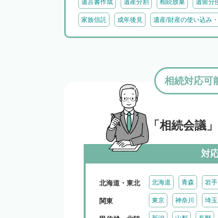
遺言書作成
遺産分割
相続放棄
遺留分
家族信託
成年後見
遺産/財産の使い込み
相続対応可
「相続会議
対
北海道
青森
岩手
北海道・東北
東京
神奈川
埼玉
関東