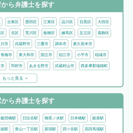
村から
弁護士を探す
区
台東区
墨田区
江東区
品川区
目黒区
大田区
島区
北区
荒川区
板橋区
練馬区
足立区
葛飾区
立川市
武蔵野市
三鷹市
調布市
東久留米市
青梅市
東大和市
国立市
狛江市
小平市
稲城市
生市
羽村市
あきる野市
武蔵村山市
西多摩郡瑞穂町
摩郡檜原村
伊豆大島
利島
新島
式根島
神津島
もっと見る
原村
駅から
弁護士を探す
飯田橋駅
日比谷駅
御茶ノ水駅
日本橋駅
銀座駅
赤坂駅
青山一丁目駅
新宿駅
四ツ谷駅
高田馬場駅