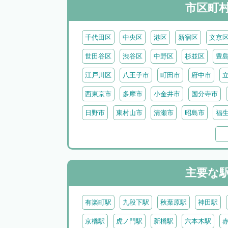
市区町
千代田区
中央区
港区
新宿区
文京
世田谷区
渋谷区
中野区
杉並区
豊
江戸川区
八王子市
町田市
府中市
西東京市
多摩市
小金井市
国分寺市
日野市
東村山市
清瀬市
昭島市
福
西多摩郡日の出町
西多摩郡奥多摩町
西多
三宅島
御蔵島
八丈島
青ヶ島
小笠
主要な
有楽町駅
九段下駅
秋葉原駅
神田駅
京橋駅
虎ノ門駅
新橋駅
六本木駅