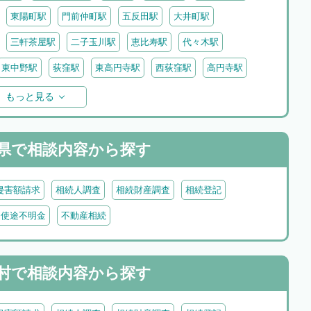
東陽町駅
門前仲町駅
五反田駅
大井町駅
三軒茶屋駅
二子玉川駅
恵比寿駅
代々木駅
東中野駅
荻窪駅
東高円寺駅
西荻窪駅
高円寺駅
駅
赤羽駅
王子駅
日暮里駅
石神井公園駅
もっと見る
小岩駅
西葛西駅
葛西駅
平井駅
新小岩駅
駅
国分寺駅
県で
相談内容から探す
侵害額請求
相続人調査
相続財産調査
相続登記
・使途不明金
不動産相続
村で
相談内容から探す