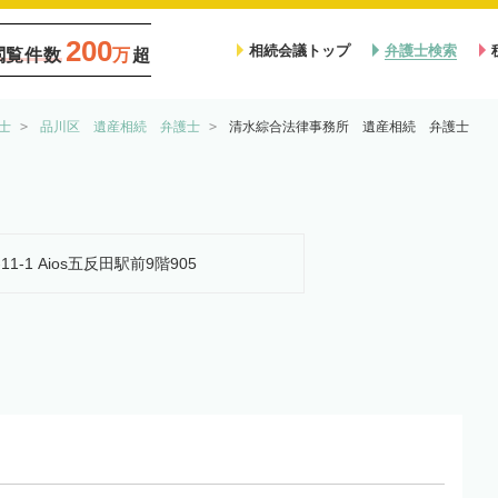
200
相続会議トップ
弁護士検索
閲覧件数
万
超
士
品川区 遺産相続 弁護士
清水綜合法律事務所 遺産相続 弁護士
1-1 Aios五反田駅前9階905