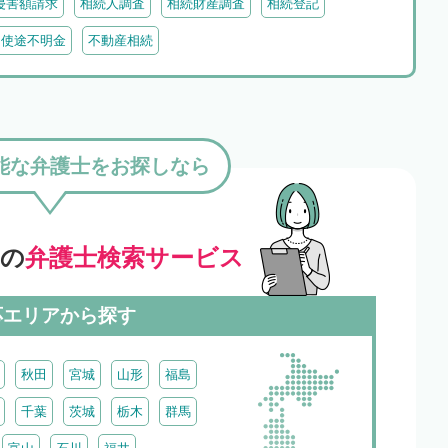
侵害額請求
相続人調査
相続財産調査
相続登記
・使途不明金
不動産相続
能な弁護士をお探しなら
」の
弁護士検索サービス
応エリアから探す
秋田
宮城
山形
福島
千葉
茨城
栃木
群馬