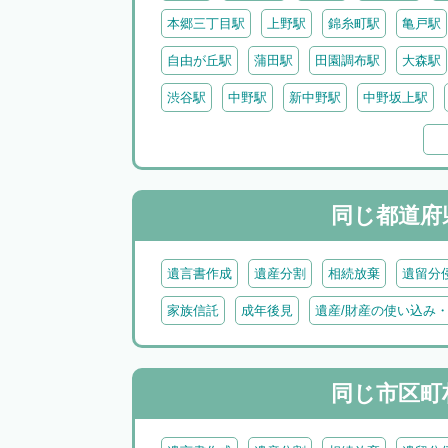
本郷三丁目駅
上野駅
錦糸町駅
亀戸駅
自由が丘駅
蒲田駅
田園調布駅
大森駅
渋谷駅
中野駅
新中野駅
中野坂上駅
阿佐ヶ谷駅
南阿佐ヶ谷駅
池袋駅
目白
大泉学園駅
北千住駅
金町駅
亀有駅
吉祥寺駅
武蔵境駅
三鷹駅
武蔵小金井
同じ都道府
遺言書作成
遺産分割
相続放棄
遺留分
家族信託
成年後見
遺産/財産の使い込み
同じ市区町