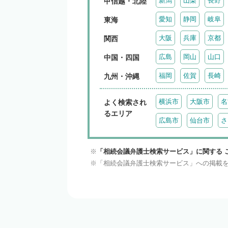
新潟
山梨
長野
甲信越・北陸
愛知
静岡
岐阜
東海
大阪
兵庫
京都
関西
広島
岡山
山口
中国・四国
福岡
佐賀
長崎
九州・沖縄
横浜市
大阪市
名
よく検索され
るエリア
広島市
仙台市
さ
「相続会議弁護士検索サービス」に関する 
「相続会議弁護士検索サービス」への掲載