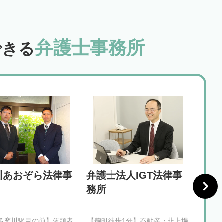
弁護士事務所
できる
川あおぞら法律事
弁護士法人IGT法律事
花鳥
務所
多摩川駅目の前】依頼者
【麹町徒歩1分】不動産・非上場
【渋谷