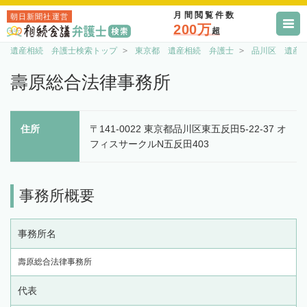
月間閲覧件数
朝日新聞社運営
200万
超
遺産相続 弁護士検索トップ
東京都 遺産相続 弁護士
品川区 遺産
壽原総合法律事務所
住所
〒141-0022 東京都品川区東五反田5-22-37 オ
フィスサークルN五反田403
事務所概要
事務所名
壽原総合法律事務所
代表