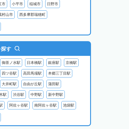
江市
小平市
稲城市
日野市
蔵村山市
西多摩郡瑞穂町
利島
新島
式根島
神津島
三宅島
を探す
御茶ノ水駅
日本橋駅
銀座駅
京橋駅
四ツ谷駅
高田馬場駅
本郷三丁目駅
大井町駅
自由が丘駅
蒲田駅
木駅
渋谷駅
中野駅
新中野駅
駅
阿佐ヶ谷駅
南阿佐ヶ谷駅
池袋駅
北千住駅
金町駅
亀有駅
小岩駅
三鷹駅
武蔵小金井駅
国分寺駅