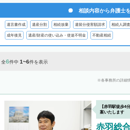
相談内容から
弁護士
遺言書作成
遺産分割
相続放棄
遺留分侵害額請求
相続人調
成年後見
遺産/財産の使い込み・使途不明金
不動産相続
6
1~6
全
件中
件を表示
各事務所の詳細
【赤羽駅徒歩4
案いたします
赤羽総