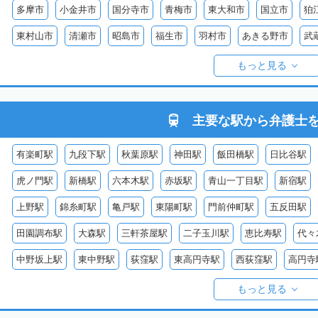
多摩市
小金井市
国分寺市
青梅市
東大和市
国立市
狛
東村山市
清瀬市
昭島市
福生市
羽村市
あきる野市
武
西多摩郡日の出町
西多摩郡奥多摩町
西多摩郡檜原村
伊豆大島
もっと見る
御蔵島
八丈島
青ヶ島
小笠原村
主要な駅から
弁護士
有楽町駅
九段下駅
秋葉原駅
神田駅
飯田橋駅
日比谷駅
虎ノ門駅
新橋駅
六本木駅
赤坂駅
青山一丁目駅
新宿駅
上野駅
錦糸町駅
亀戸駅
東陽町駅
門前仲町駅
五反田駅
田園調布駅
大森駅
三軒茶屋駅
二子玉川駅
恵比寿駅
代々
中野坂上駅
東中野駅
荻窪駅
東高円寺駅
西荻窪駅
高円寺
赤羽駅
目白駅
王子駅
日暮里駅
石神井公園駅
大泉学園駅
もっと見る
西葛西駅
葛西駅
平井駅
新小岩駅
吉祥寺駅
武蔵境駅