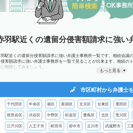
赤羽駅近くの遺留分侵害額請求に強い弁
赤羽駅近くの遺留分侵害額請求に強い弁護士事務所一覧です。相続会議
分侵害額請求に強い弁護士事務所を一覧で見ることが出来ます。相続の
士に相談してみましょう。
もっと見る
市区町村から
弁護士
千代田区
中央区
港区
新宿区
文京区
台東区
墨田区
世田谷区
渋谷区
中野区
杉並区
豊島区
北区
荒川区
江戸川区
八王子市
町田市
府中市
立川市
武蔵野市
三