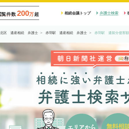
200
相続会議トップ
弁護士検索
閲覧件数
万
超
北区 遺産相続 弁護士
赤羽駅 遺産相続 弁護士
赤羽駅 遺留分侵害額