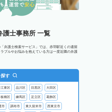
護士事務所 一覧
の「弁護士検索サービス」では、赤羽駅近くの遺留
トラブルやお悩みを抱えている方は一度近隣の弁護
を探す
江東区
品川区
目黒区
大田区
板橋区
練馬区
足立区
葛飾区
鷹市
調布市
東久留米市
西東京市