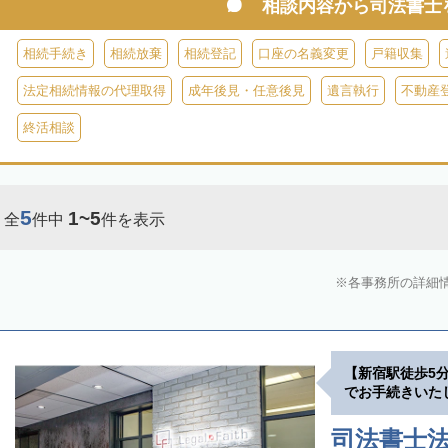
相談内容から
司法書士
相続手続き
相続放棄
相続登記
口座の名義変更
戸籍収集
法定相続情報の代理取得
成年後見・任意後見
遺言執行
不動産
終活相談
5
1~5
全
件中
件を表示
各事務所の詳細
【新宿駅徒歩5
でお手続きいた
司法書士