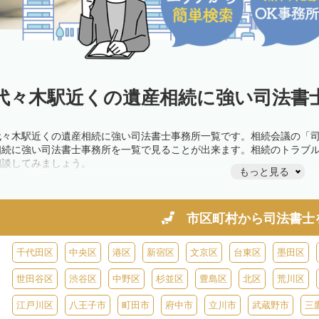
代々木駅近くの遺産相続に強い司法書士
代々木駅近くの遺産相続に強い司法書士事務所一覧です。相続会議の「
相続に強い司法書士事務所を一覧で見ることが出来ます。相続のトラブ
相談してみましょう。
もっと見る
市区町村から
司法書士
千代田区
中央区
港区
新宿区
文京区
台東区
墨田区
世田谷区
渋谷区
中野区
杉並区
豊島区
北区
荒川区
江戸川区
八王子市
町田市
府中市
立川市
武蔵野市
三