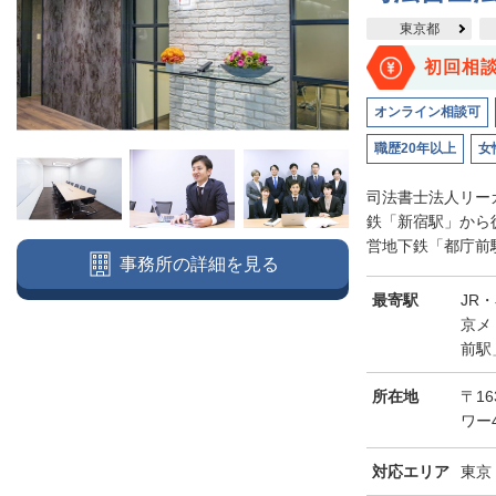
東京都
初回相
オンライン相談可
職歴20年以上
女
司法書士法人リー
鉄「新宿駅」から
営地下鉄「都庁前駅
事務所の詳細を見る
最寄駅
JR
京メ
前駅
所在地
〒16
ワー
対応エリア
東京