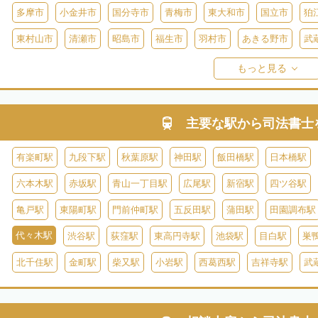
多摩市
小金井市
国分寺市
青梅市
東大和市
国立市
狛
東村山市
清瀬市
昭島市
福生市
羽村市
あきる野市
武
西多摩郡日の出町
西多摩郡奥多摩町
西多摩郡檜原村
伊豆大島
もっと見る
御蔵島
八丈島
青ヶ島
小笠原村
主要な駅から
司法書士
有楽町駅
九段下駅
秋葉原駅
神田駅
飯田橋駅
日本橋駅
六本木駅
赤坂駅
青山一丁目駅
広尾駅
新宿駅
四ツ谷駅
亀戸駅
東陽町駅
門前仲町駅
五反田駅
蒲田駅
田園調布駅
代々木駅
渋谷駅
荻窪駅
東高円寺駅
池袋駅
目白駅
巣
北千住駅
金町駅
柴又駅
小岩駅
西葛西駅
吉祥寺駅
武