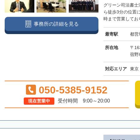
グリーン司法書士
ら徒歩3分の位置
時まで営業しており
事務所の詳細を見る
最寄駅
都営
所在地
〒16
宿野
対応エリア
東京
050-5385-9152
受付時間 9:00～20:00
現在営業中