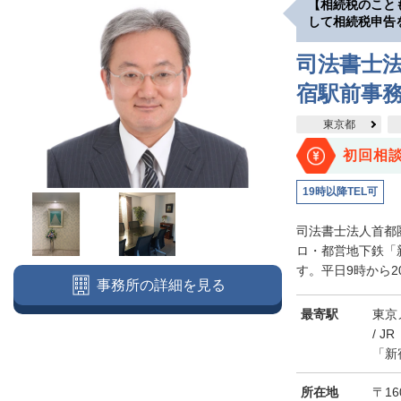
【相続税のこと
して相続税申告
司法書士法
宿駅前事
東京都
初回相
19時以降TEL可
司法書士法人首都
ロ・都営地下鉄「
す。平日9時から2
事務所の詳細を見る
最寄駅
東京
/ 
「新
所在地
〒16