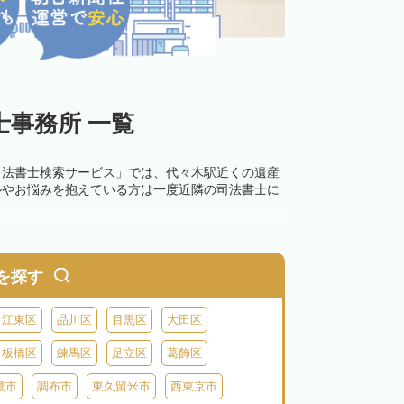
事務所 一覧
司法書士検索サービス」では、代々木駅近くの遺産
ルやお悩みを抱えている方は一度近隣の司法書士に
を探す
江東区
品川区
目黒区
大田区
板橋区
練馬区
足立区
葛飾区
鷹市
調布市
東久留米市
西東京市