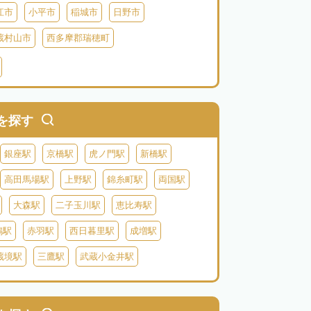
江市
小平市
稲城市
日野市
蔵村山市
西多摩郡瑞穂町
利島
新島
式根島
神津島
三宅島
を探す
銀座駅
京橋駅
虎ノ門駅
新橋駅
高田馬場駅
上野駅
錦糸町駅
両国駅
大森駅
二子玉川駅
恵比寿駅
鴨駅
赤羽駅
西日暮里駅
成増駅
蔵境駅
三鷹駅
武蔵小金井駅