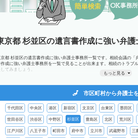
東京都 杉並区の遺言書作成に強い弁護
東京都 杉並区の遺言書作成に強い弁護士事務所一覧です。相続会議の「
書作成に強い弁護士事務所を一覧で見ることが出来ます。相続のトラブ
談してみましょう。
もっと見る
市区町村から
弁護士
千代田区
中央区
港区
新宿区
文京区
台東区
墨田区
杉並区
世田谷区
渋谷区
中野区
豊島区
北区
荒川区
江戸川区
八王子市
町田市
府中市
立川市
武蔵野市
三