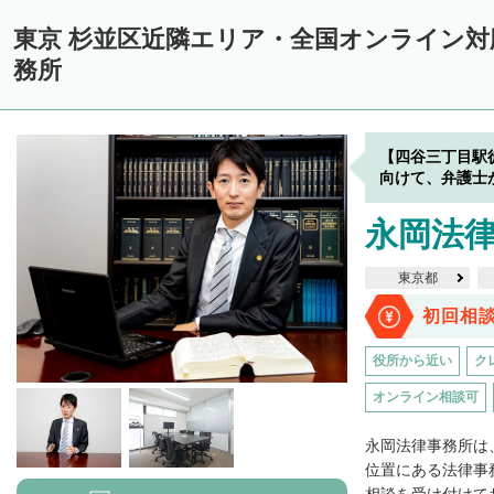
東京 杉並区近隣エリア・全国オンライン
務所
【四谷三丁目駅
向けて、弁護士
永岡法
東京都
初回相
役所から近い
ク
オンライン相談可
永岡法律事務所は
位置にある法律事