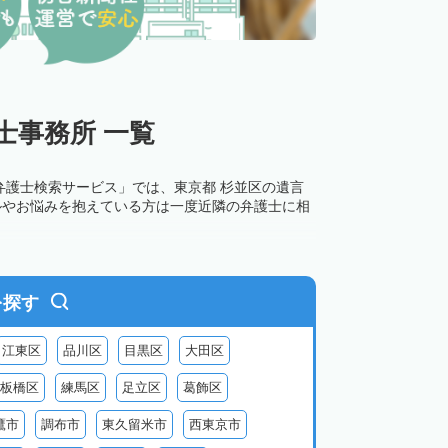
士事務所 一覧
弁護士検索サービス」では、東京都 杉並区の遺言
ルやお悩みを抱えている方は一度近隣の弁護士に相
を探す
江東区
品川区
目黒区
大田区
板橋区
練馬区
足立区
葛飾区
鷹市
調布市
東久留米市
西東京市