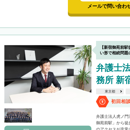
メールで問い合わ
【新宿御苑前駅
い形で相続問題
弁護士
務所 新
東京都
初回相
弁護士法人虎ノ門
御苑前駅」から徒
のアクセスが非常に