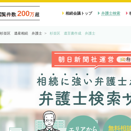
200
相続会議トップ
弁護士検索
閲覧件数
万
超
杉並区 遺産相続 弁護士
杉並区 遺言書作成 弁護士