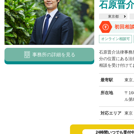
石原晋
東京都
初回相
オンライン相談可
石原晋介法律事務
事務所の詳細を見る
分の位置にある法
相談を受け付けてお
最寄駅
東京
所在地
〒16
ル第8
対応エリア
東京
24時間いつでも受付