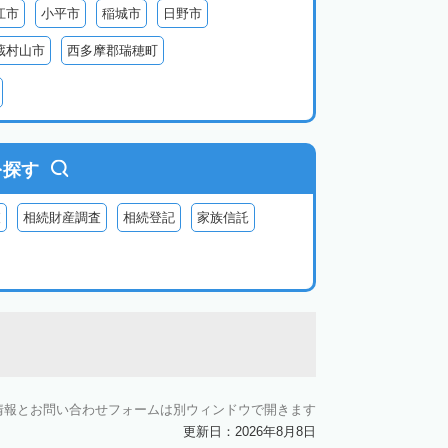
江市
小平市
稲城市
日野市
蔵村山市
西多摩郡瑞穂町
利島
新島
式根島
神津島
三宅島
を探す
査
相続財産調査
相続登記
家族信託
情報とお問い合わせフォームは別ウィンドウで開きます
更新日：2026年8月8日