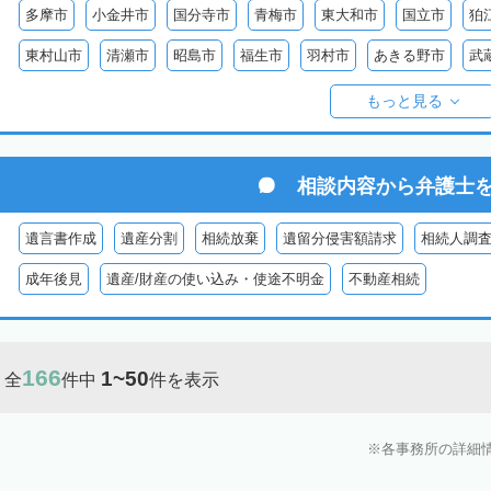
多摩市
小金井市
国分寺市
青梅市
東大和市
国立市
狛
東村山市
清瀬市
昭島市
福生市
羽村市
あきる野市
武
西多摩郡日の出町
西多摩郡奥多摩町
西多摩郡檜原村
伊豆大島
もっと見る
御蔵島
八丈島
青ヶ島
小笠原村
相談内容から
弁護士
遺言書作成
遺産分割
相続放棄
遺留分侵害額請求
相続人調
成年後見
遺産/財産の使い込み・使途不明金
不動産相続
166
1~50
全
件中
件を表示
各事務所の詳細