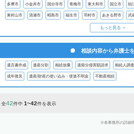
多摩市
小金井市
国分寺市
青梅市
東大和市
国立市
狛
東村山市
清瀬市
昭島市
福生市
羽村市
あきる野市
武
西多摩郡奥多摩町
西多摩郡日の出町
西多摩郡檜原村
伊豆大島
もっと見る
御蔵島
八丈島
青ヶ島
小笠原村
相談内容から
弁護士
遺言書作成
遺産分割
相続放棄
遺留分侵害額請求
相続人調
成年後見
遺産/財産の使い込み・使途不明金
不動産相続
42
1~42
全
件中
件を表示
各事務所の詳細