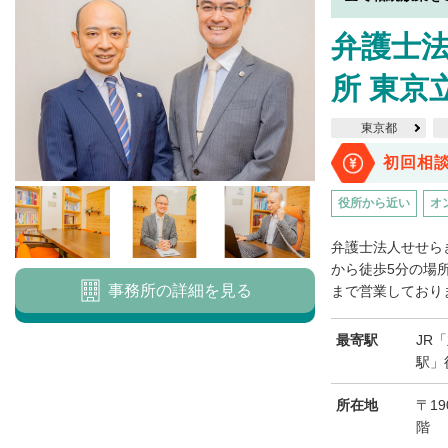
弁護士
所 東京
東京都
初回相
役所から近い
オ
弁護士法人せせら
から徒歩5分の場
事務所の詳細を見る
まで営業しておりま
最寄駅
JR
駅」
所在地
〒19
階