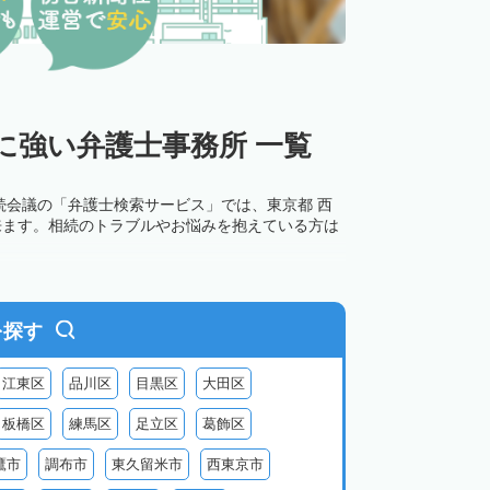
に強い弁護士事務所 一覧
続会議の「弁護士検索サービス」では、東京都 西
来ます。相続のトラブルやお悩みを抱えている方は
を探す
江東区
品川区
目黒区
大田区
板橋区
練馬区
足立区
葛飾区
鷹市
調布市
東久留米市
西東京市