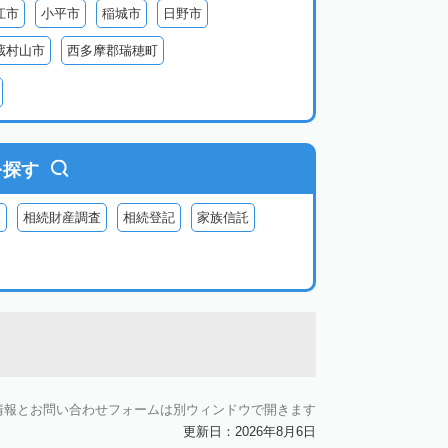
江市
小平市
稲城市
日野市
蔵村山市
西多摩郡瑞穂町
利島
新島
式根島
神津島
三宅島
を探す
査
相続財産調査
相続登記
家族信託
情報とお問い合わせフォームは別ウィンドウで開きます
更新日：2026年8月6日