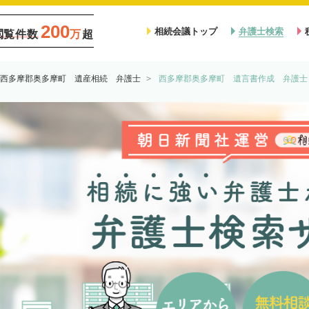
200
相続会議トップ
弁護士検索
閲覧件数
万
超
西多摩郡奥多摩町 遺産相続 弁護士
西多摩郡奥多摩町 遺言書作成 弁護士