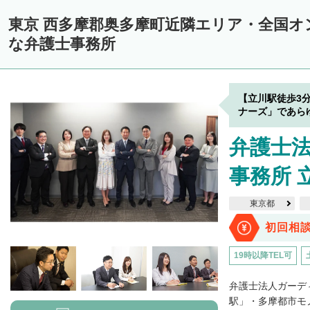
東京 西多摩郡奥多摩町近隣エリア・全国オ
な弁護士事務所
【立川駅徒歩3
ナーズ」であら
弁護士
事務所 
東京都
初回相
19時以降TEL可
弁護士法人ガーデ
駅」・多摩都市モ