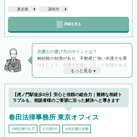
東京都
調布市
詳細を見る
弁護士の選び方のポイントは？
相続税の知識があり、不動産に強い弁護士を選
びましょう。弁護士自身にこうした知識がある
もっと見る
と他士業との連携もスムーズに進み、トラブル
解決のみならず相続をトータルで任せることが
できます。また、相続は感情がからむ分野なの
でフィーリングも重要です。実際に電話や面談
【虎ノ門駅徒歩3分】安心と信頼の総合力｜複雑な相続ト
で複数の弁護士と会話をしてウマが合う方に依
ラブルも、相談者様のご要望に沿った解決へと導きます
頼をするのがおすすめです。
春田法律事務所 東京オフィス
19時以降TEL可
土日祝OK
女性弁護士在籍