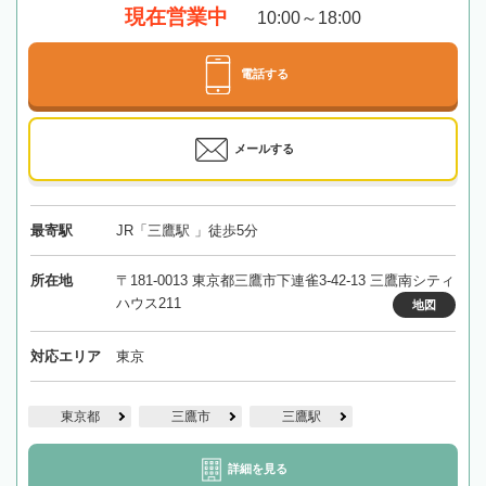
現在営業中
10:00～18:00
電話する
メールする
最寄駅
JR「三鷹駅 」徒歩5分
所在地
〒181-0013 東京都三鷹市下連雀3-42-13 三鷹南シティ
ハウス211
地図
対応エリア
東京
東京都
三鷹市
三鷹駅
詳細を見る