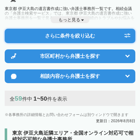
東京都 伊豆大島の遺言書作成に強い弁護士事務所一覧です。相続会議
の「弁護士検索サービス」では、東京都 伊豆大島の遺言書作成に強い
弁護士事務所を一覧で見ることが出来ます。相続のトラブルやお悩みを
もっと見る
抱えている方は一度近隣の弁護士に相談してみましょう。
さらに条件を絞り込む
市区町村から
弁護士を探す
相談内容から
弁護士を探す
59
1~50
全
件中
件を表示
各事務所の詳細情報とお問い合わせフォームは別ウィンドウで開きます
更新日：2026年8月8日
東京 伊豆大島近隣エリア・全国オンライン対応可で相
続対応可能な弁護士事務所