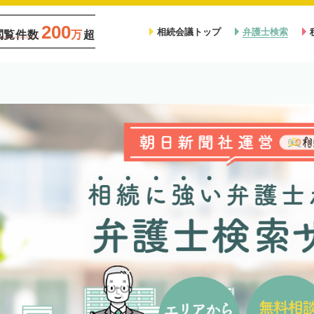
200
相続会議トップ
弁護士検索
閲覧件数
万
超