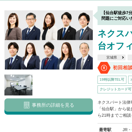
【仙台駅徒歩7
問題にご対応い
ネクス
台オフ
宮城県
初回相
19時以降TEL可
クレジットカード可
ネクスパート法律
事務所の詳細を見る
「仙台駅」から徒
ら21時までご相談
最寄駅
JR