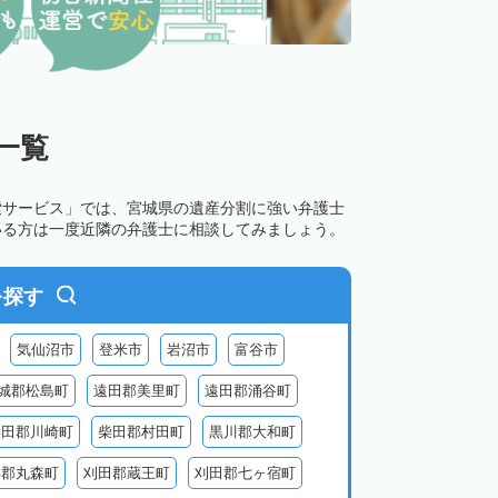
一覧
索サービス」では、宮城県の遺産分割に強い弁護士
いる方は一度近隣の弁護士に相談してみましょう。
を探す
気仙沼市
登米市
岩沼市
富谷市
城郡松島町
遠田郡美里町
遠田郡涌谷町
柴田郡川崎町
柴田郡村田町
黒川郡大和町
具郡丸森町
刈田郡蔵王町
刈田郡七ヶ宿町