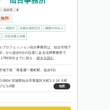
ン 仙台事務所
仙台市
談無料
イン相談可
全国出張対応可
職歴20年以上
女性弁護士在籍
ルプロフェッション仙台事務所は、仙台市地下
駅」から徒歩5分の位置にある法律事務所で
7時30分までに加え...
続きを読む
市地下鉄「青葉通一番町駅」徒歩5分
0-0804 宮城県仙台市青葉区大町1-2-16 大町
プビル5階
地図