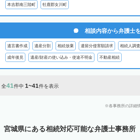
本吉郡南三陸町
牡鹿郡女川町
相談内容から
弁護士
遺言書作成
遺産分割
相続放棄
遺留分侵害額請求
相続人調
成年後見
遺産/財産の使い込み・使途不明金
不動産相続
41
1~41
全
件中
件を表示
各事務所の詳細
宮城県にある相続対応可能な弁護士事務所