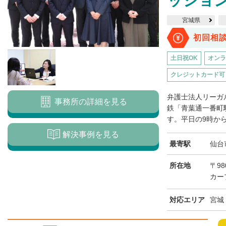
ッショ
宮城県
初回相
土日祝OK
オンラ
クレジットカード可
弁護士法人リーガ
事務所の詳細を見る
鉄「青葉通一番町
す。平日の9時から1
解決事例を見る
最寄駅
仙台
所在地
〒98
カー
対応エリア
宮城