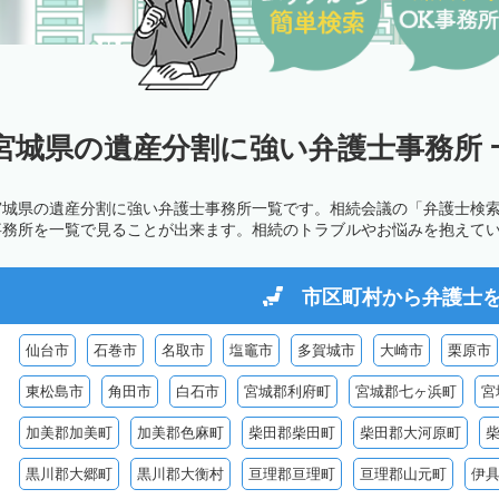
宮城県の遺産分割に強い弁護士事務所 
宮城県の遺産分割に強い弁護士事務所一覧です。相続会議の「弁護士検
事務所を一覧で見ることが出来ます。相続のトラブルやお悩みを抱えて
市区町村から
弁護士
仙台市
石巻市
名取市
塩竈市
多賀城市
大崎市
栗原市
東松島市
角田市
白石市
宮城郡利府町
宮城郡七ヶ浜町
宮
加美郡加美町
加美郡色麻町
柴田郡柴田町
柴田郡大河原町
黒川郡大郷町
黒川郡大衡村
亘理郡亘理町
亘理郡山元町
伊