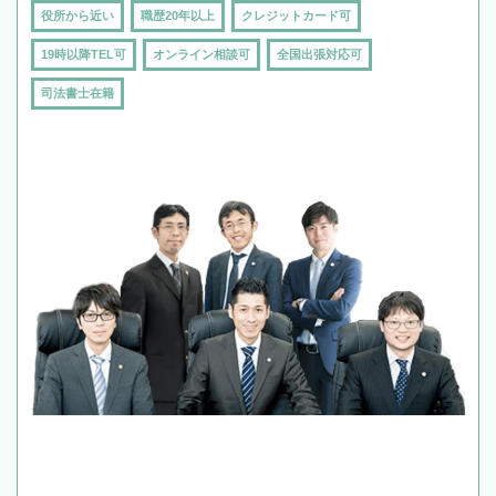
役所から近い
職歴20年以上
クレジットカード可
19時以降TEL可
オンライン相談可
全国出張対応可
司法書士在籍