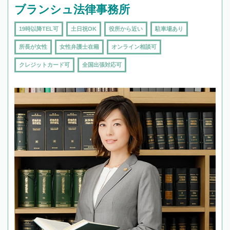
ブランシュ法律事務所
19時以降TEL可
土日祝OK
役所から近い
駐車場あり
所長が女性
女性弁護士在籍
オンライン相談可
クレジットカード可
全国出張対応可