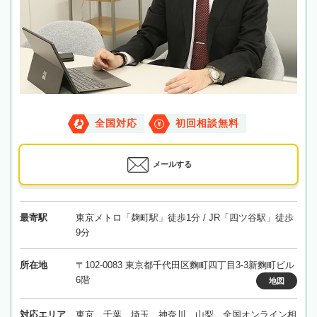
全国対応
初回相談無料
メールする
最寄駅
東京メトロ「麹町駅」徒歩1分 / JR「四ツ谷駅」徒歩
9分
所在地
〒102-0083 東京都千代田区麴町四丁目3-3新麴町ビル
6階
地図
対応エリア
東京、千葉、埼玉、神奈川、山梨、全国オンライン相