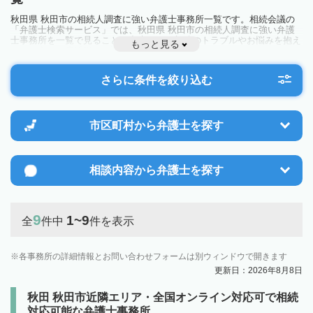
秋田県 秋田市の相続人調査に強い弁護士事務所一覧です。相続会議の
「弁護士検索サービス」では、秋田県 秋田市の相続人調査に強い弁護
士事務所を一覧で見ることが出来ます。相続のトラブルやお悩みを抱え
もっと見る
ている方は一度近隣の弁護士に相談してみましょう。
さらに条件を絞り込む
市区町村から
弁護士を探す
相談内容から
弁護士を探す
9
1~9
全
件中
件を表示
各事務所の詳細情報とお問い合わせフォームは別ウィンドウで開きます
更新日：2026年8月8日
秋田 秋田市近隣エリア・全国オンライン対応可で相続
対応可能な弁護士事務所