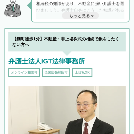
相続税の知識があり、不動産に強い弁護士を選
びましょう。弁護士自身にこうした知識がある
もっと見る
と他士業との連携もスムーズに進み、トラブル
解決のみならず相続をトータルで任せることが
できます。また、相続は感情がからむ分野なの
でフィーリングも重要です。実際に電話や面談
【麹町徒歩1分】不動産・非上場株式の相続で損をしたく
で複数の弁護士と会話をしてウマが合う方に依
ない方へ
頼をするのがおすすめです。
弁護士法人IGT法律事務所
オンライン相談可
全国出張対応可
土日祝OK