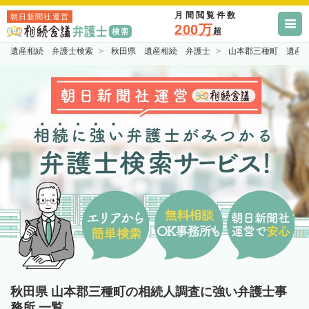
月間閲覧件数
朝日新聞社運営
200万
超
遺産相続 弁護士検索
秋田県 遺産相続 弁護士
山本郡三種町 遺産
秋田県 山本郡三種町の相続人調査に強い弁護士事
務所 一覧