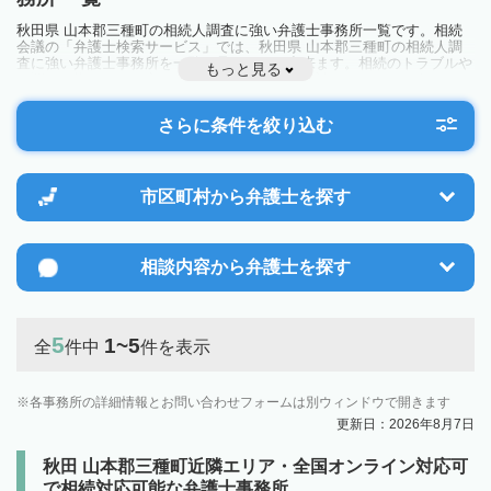
秋田県 山本郡三種町の相続人調査に強い弁護士事務所一覧です。相続
会議の「弁護士検索サービス」では、秋田県 山本郡三種町の相続人調
査に強い弁護士事務所を一覧で見ることが出来ます。相続のトラブルや
もっと見る
お悩みを抱えている方は一度近隣の弁護士に相談してみましょう。
さらに条件を絞り込む
市区町村から
弁護士を探す
相談内容から
弁護士を探す
5
1~5
全
件中
件を表示
各事務所の詳細情報とお問い合わせフォームは別ウィンドウで開きます
更新日：2026年8月7日
秋田 山本郡三種町近隣エリア・全国オンライン対応可
で相続対応可能な弁護士事務所