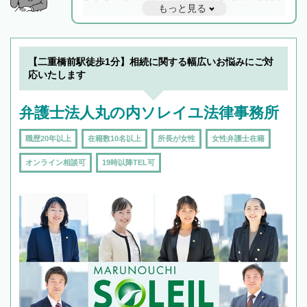
もっと見る
と他士業との連携もスムーズに進み、トラブル
解決のみならず相続をトータルで任せることが
できます。また、相続は感情がからむ分野なの
でフィーリングも重要です。実際に電話や面談
【二重橋前駅徒歩1分】相続に関する幅広いお悩みにご対
で複数の弁護士と会話をしてウマが合う方に依
応いたします
頼をするのがおすすめです。
弁護士法人丸の内ソレイユ法律事務所
職歴20年以上
在籍数10名以上
所長が女性
女性弁護士在籍
オンライン相談可
19時以降TEL可