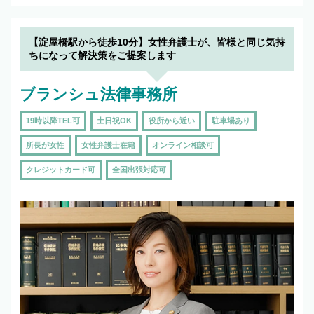
【淀屋橋駅から徒歩10分】女性弁護士が、皆様と同じ気持
ちになって解決策をご提案します
ブランシュ法律事務所
19時以降TEL可
土日祝OK
役所から近い
駐車場あり
所長が女性
女性弁護士在籍
オンライン相談可
クレジットカード可
全国出張対応可