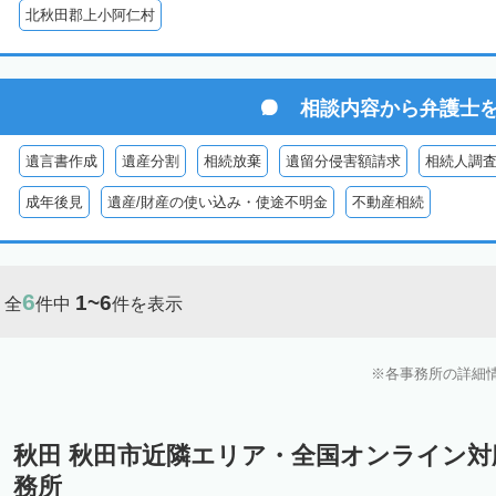
北秋田郡上小阿仁村
相談内容から
弁護士
遺言書作成
遺産分割
相続放棄
遺留分侵害額請求
相続人調
成年後見
遺産/財産の使い込み・使途不明金
不動産相続
6
1~6
全
件中
件を表示
各事務所の詳細
秋田 秋田市近隣エリア・全国オンライン
務所