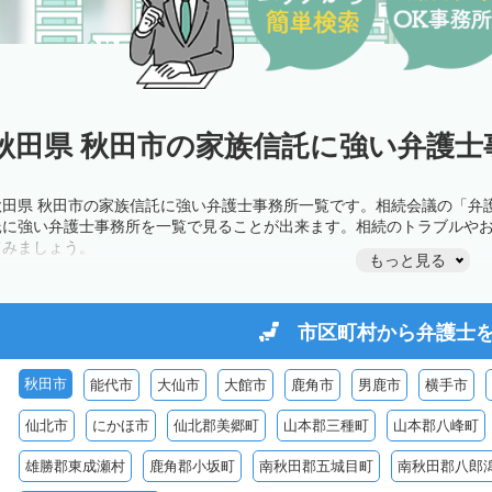
秋田県 秋田市の家族信託に強い弁護士
秋田県 秋田市の家族信託に強い弁護士事務所一覧です。相続会議の「弁
託に強い弁護士事務所を一覧で見ることが出来ます。相続のトラブルや
てみましょう。
もっと見る
市区町村から
弁護士
秋田市
能代市
大仙市
大館市
鹿角市
男鹿市
横手市
仙北市
にかほ市
仙北郡美郷町
山本郡三種町
山本郡八峰町
雄勝郡東成瀬村
鹿角郡小坂町
南秋田郡五城目町
南秋田郡八郎