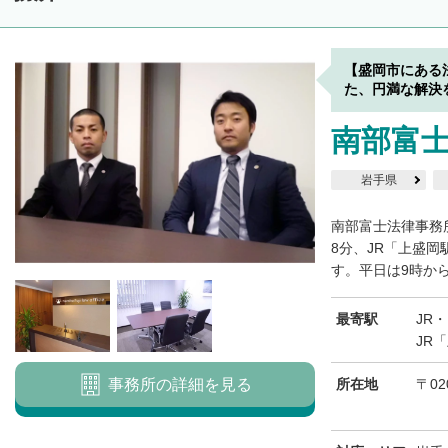
【盛岡市にある
た、円満な解決
南部富
岩手県
南部富士法律事務
8分、JR「上盛
す。平日は9時から
最寄駅
JR
JR
事務所の詳細を見る
所在地
〒02