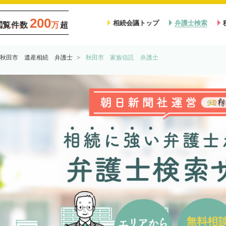
200
相続会議トップ
弁護士検索
閲覧件数
万
超
秋田市 遺産相続 弁護士
秋田市 家族信託 弁護士