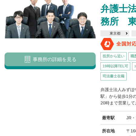
弁護士
務所 
東京都
全国対
役所から近い
職
事務所の詳細を見る
19時以降TEL可
司法書士在籍
弁護士法人みずほ
駅」から徒歩1分
20時まで営業して
最寄駅
JR
所在地
〒16