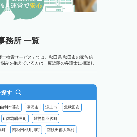
事務所 一覧
護士検索サービス」では、秋田県 秋田市の家族信
お悩みを抱えている方は一度近隣の弁護士に相談し
を探す
由利本荘市
湯沢市
潟上市
北秋田市
山本郡藤里町
雄勝郡羽後町
潟町
南秋田郡井川町
南秋田郡大潟村