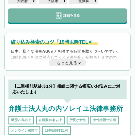
大阪府
大阪市
北浜駅
詳細を見る
絞り込み検索のコツ「19時以降TEL可」
日中、様々な用事があると相談する時間を取りづらいですが、
19時以降も相談に対応してくれる事務所が多数ありますので、
もっと見る
遅い時間の相談が増えそうな場合はそのような事務所に絞り込
んで検索してみましょう。
19時以降TEL可の条件
を加えて再検索
【二重橋前駅徒歩1分】相続に関する幅広いお悩みにご対
応いたします
弁護士法人丸の内ソレイユ法律事務所
職歴20年以上
在籍数10名以上
所長が女性
女性弁護士在籍
オンライン相談可
19時以降TEL可