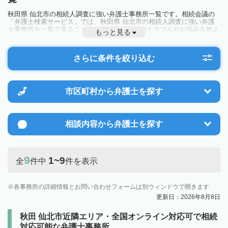
秋田県 仙北市の相続人調査に強い弁護士事務所一覧です。相続会議の
「弁護士検索サービス」では、秋田県 仙北市の相続人調査に強い弁護
士事務所を一覧で見ることが出来ます。相続のトラブルやお悩みを抱え
もっと見る
ている方は一度近隣の弁護士に相談してみましょう。
さらに条件を絞り込む
市区町村から
弁護士を探す
相談内容から
弁護士を探す
9
1~9
全
件中
件を表示
各事務所の詳細情報とお問い合わせフォームは別ウィンドウで開きます
更新日：2026年8月8日
秋田 仙北市近隣エリア・全国オンライン対応可で相続
対応可能な弁護士事務所