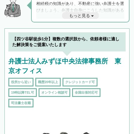
相続税の知識があり、不動産に強い弁護士を選
びましょう。弁護士自身にこうした知識がある
もっと見る
と他士業との連携もスムーズに進み、トラブル
解決のみならず相続をトータルで任せることが
できます。また、相続は感情がからむ分野なの
でフィーリングも重要です。実際に電話や面談
【四ツ谷駅徒歩1分】複数の選択肢から、依頼者様に適し
で複数の弁護士と会話をしてウマが合う方に依
た解決策をご提案いたします
頼をするのがおすすめです。
弁護士法人みずほ中央法律事務所 東
京オフィス
役所から近い
職歴20年以上
クレジットカード可
19時以降TEL可
オンライン相談可
全国出張対応可
司法書士在籍