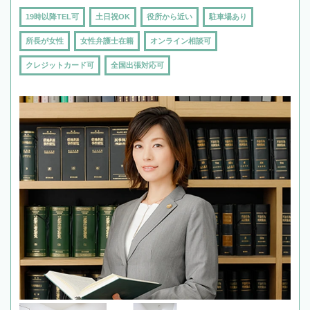
19時以降TEL可
土日祝OK
役所から近い
駐車場あり
所長が女性
女性弁護士在籍
オンライン相談可
クレジットカード可
全国出張対応可