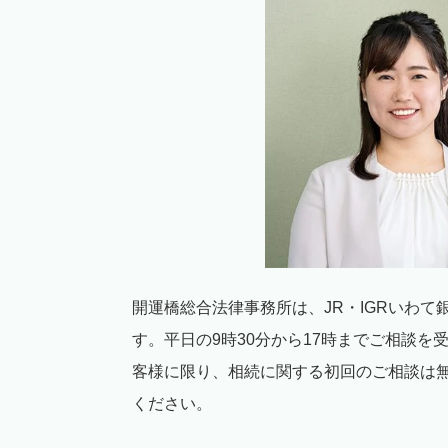
開運橋総合法律事務所は、
JR
・
IGR
いわて
す。平日の
9
時
30
分から
17
時までご相談を
客様に限り、相続に関する初回のご相談は
ください。