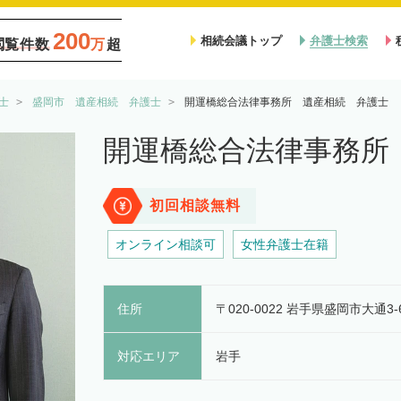
200
相続会議トップ
弁護士検索
閲覧件数
万
超
士
盛岡市 遺産相続 弁護士
開運橋総合法律事務所 遺産相続 弁護士
開運橋総合法律事務所
初回相談無料
オンライン相談可
女性弁護士在籍
住所
〒020-0022 岩手県盛岡市大通3-
対応エリア
岩手