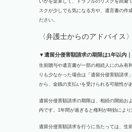
いかを逆算して、トラブルのリスクを回避
スクが少しでも気になる方や、遺言書の作
ださい。
〈弁護士からのアドバイス
▼遺留分侵害額請求の期限は
1
年以内｜
生前贈与や遺言書が一部の相続人にのみ有
りも少なかった場合は「遺留分侵害額請求
から、金銭の支払いを受けられる可能性が
遺留分侵害額請求の期限は、相続の開始お
内です。
1
年間が過ぎると権利が時効により
遺留分侵害額請求を行うに当たっては、生